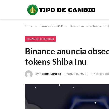
Home
»
Binance Coin BNB
»
Binance anuncia obsequio de $
BINANCE COIN BNB
Binance anuncia obseq
tokens Shiba Inu
By
Robert Santos
marzo 8, 2022
No hay co