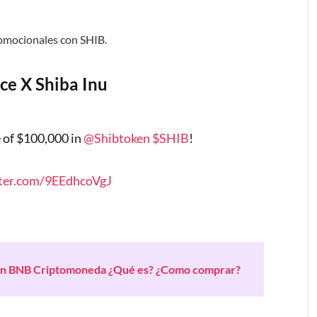
omocionales con SHIB.
ce X Shiba Inu
 of $100,000 in
@Shibtoken
$SHIB
!
tter.com/9EEdhcoVgJ
in BNB Criptomoneda ¿Qué es? ¿Como comprar?