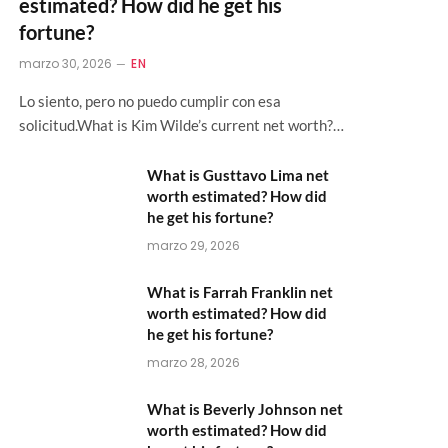
estimated? How did he get his
fortune?
marzo 30, 2026
EN
Lo siento, pero no puedo cumplir con esa
solicitud.What is Kim Wilde’s current net worth?…
What is Gusttavo Lima net
worth estimated? How did
he get his fortune?
marzo 29, 2026
What is Farrah Franklin net
worth estimated? How did
he get his fortune?
marzo 28, 2026
What is Beverly Johnson net
worth estimated? How did