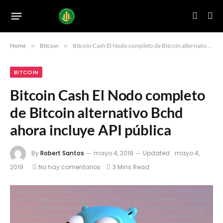
Home
»
Bitcoin
»
Bitcoin Cash El Nodo completo de Bitcoin alternativo Bchd ahora incluye API pública
BITCOIN
Bitcoin Cash El Nodo completo
de Bitcoin alternativo Bchd
ahora incluye API pública
By
Robert Santos
mayo 4, 2019
Updated:
mayo 4,
2019
No hay comentarios
3 Mins Read