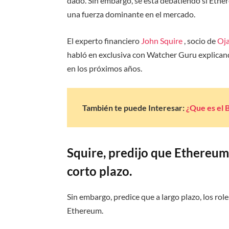
dado. Sin embargo, se está debatiendo si Ether
una fuerza dominante en el mercado.
El experto financiero
John Squire
, socio de
Oj
habló en exclusiva con Watcher Guru explicand
en los próximos años.
También te puede Interesar:
¿Que es el 
Squire, predijo que Ethereum 
corto plazo.
Sin embargo, predice que a largo plazo, los role
Ethereum.