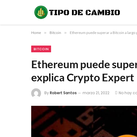
Home
»
Bitcoin
»
Ethereum puede superar a Bitcoin a largo 
BITCOIN
Ethereum puede superar
explica Crypto Expert
By
Robert Santos
marzo 21, 2022
No hay c