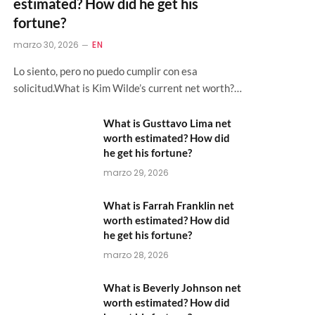
estimated? How did he get his
fortune?
marzo 30, 2026
EN
Lo siento, pero no puedo cumplir con esa
solicitud.What is Kim Wilde’s current net worth?…
What is Gusttavo Lima net
worth estimated? How did
he get his fortune?
marzo 29, 2026
What is Farrah Franklin net
worth estimated? How did
he get his fortune?
marzo 28, 2026
What is Beverly Johnson net
worth estimated? How did