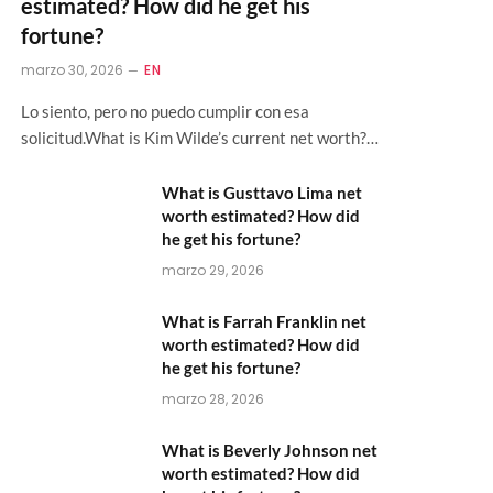
estimated? How did he get his
fortune?
marzo 30, 2026
EN
Lo siento, pero no puedo cumplir con esa
solicitud.What is Kim Wilde’s current net worth?…
What is Gusttavo Lima net
worth estimated? How did
he get his fortune?
marzo 29, 2026
What is Farrah Franklin net
worth estimated? How did
he get his fortune?
marzo 28, 2026
What is Beverly Johnson net
worth estimated? How did