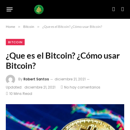
Home
»
Bitcoin
»
¿Que es el Bitcoin? ¿Cómo usar Bitcoin?
BITCOIN
¿Que es el Bitcoin? ¿Cómo usar
Bitcoin?
By
Robert Santos
diciembre 21, 2021
Updated:
diciembre 21, 2021
No hay comentarios
10 Mins Read