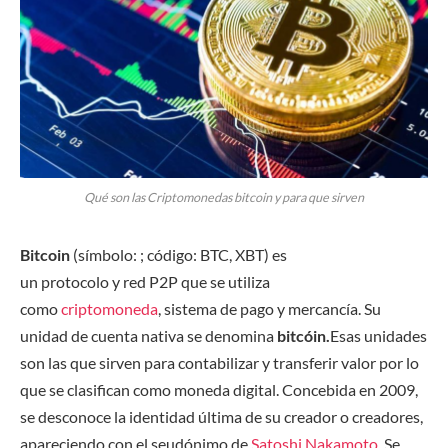
Qué son las Criptomonedas bitcoin y para que sirven
Bitcoin
(símbolo: ; código: BTC, XBT) es
un protocolo y red P2P que se utiliza
como
criptomoneda
, sistema de pago y mercancía.​ Su
unidad de cuenta nativa se denomina
bitcóin.
Esas unidades
son las que sirven para contabilizar y transferir valor por lo
que se clasifican como moneda digital. Concebida en 2009,
se desconoce la identidad última de su creador o creadores,
apareciendo con el seudónimo de
Satoshi Nakamoto
. Se