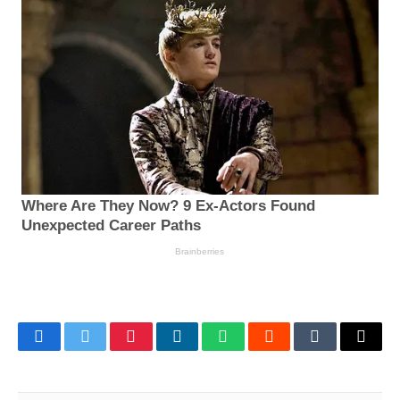
Facebook
Twitter
Pinterest
LinkedIn
WhatsApp
Reddit
Tumblr
Email