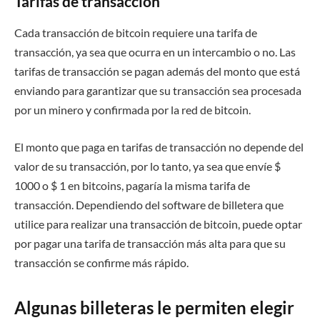
Tarifas de transacción
Cada transacción de bitcoin requiere una tarifa de
transacción, ya sea que ocurra en un intercambio o no. Las
tarifas de transacción se pagan además del monto que está
enviando para garantizar que su transacción sea procesada
por un minero y confirmada por la red de bitcoin.
El monto que paga en tarifas de transacción no depende del
valor de su transacción, por lo tanto, ya sea que envíe $
1000 o $ 1 en bitcoins, pagaría la misma tarifa de
transacción. Dependiendo del software de billetera que
utilice para realizar una transacción de bitcoin, puede optar
por pagar una tarifa de transacción más alta para que su
transacción se confirme más rápido.
Algunas billeteras le permiten elegir