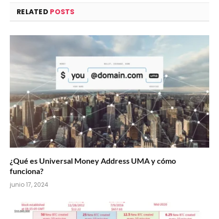
RELATED
POSTS
¿Qué es Universal Money Address UMA y cómo
funciona?
junio 17, 2024