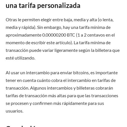
una tarifa personalizada
Otras le permiten elegir entre baja, media y alta (o lenta,
media y rápida). Sin embargo, hay una tarifa mínima de
aproximadamente 0.00000200 BTC (1 a 2 centavos en el
momento de escribir este artículo). La tarifa mínima de
transacción puede variar ligeramente según la billetera que
esté utilizando.
Al usar un intercambio para enviar bitcoins, es importante
tener en cuenta cuánto cobra el intercambio en tarifas de
transacción. Algunos intercambios y billeteras cobrarán
tarifas de transacción más altas para que las transacciones
se procesen y confirmen más rápidamente para sus
usuarios.