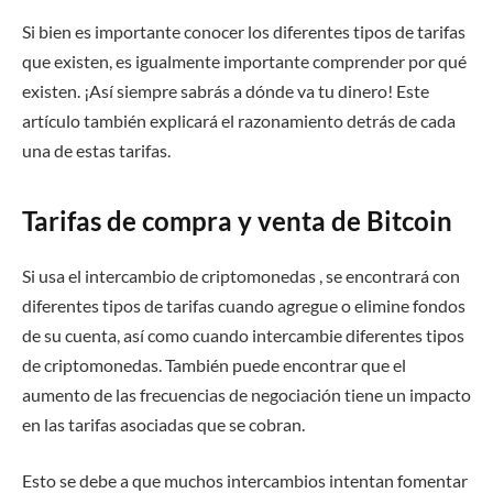
Si bien es importante conocer los diferentes tipos de tarifas
que existen, es igualmente importante comprender por qué
existen. ¡Así siempre sabrás a dónde va tu dinero! Este
artículo también explicará el razonamiento detrás de cada
una de estas tarifas.
Tarifas de compra y venta de Bitcoin
Si usa el intercambio de criptomonedas , se encontrará con
diferentes tipos de tarifas cuando agregue o elimine fondos
de su cuenta, así como cuando intercambie diferentes tipos
de criptomonedas. También puede encontrar que el
aumento de las frecuencias de negociación tiene un impacto
en las tarifas asociadas que se cobran.
Esto se debe a que muchos intercambios intentan fomentar