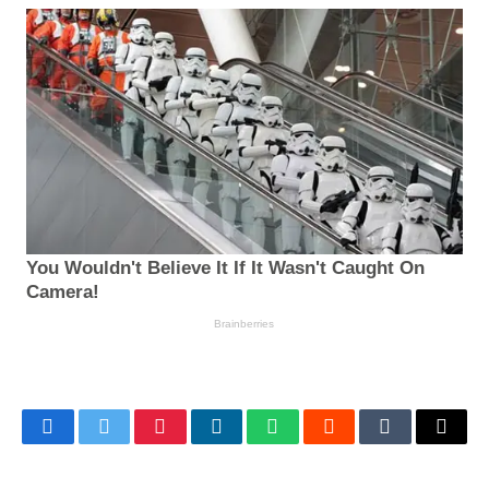
Facebook
Twitter
Pinterest
LinkedIn
WhatsApp
Reddit
Tumblr
Email