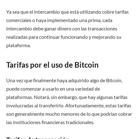
Ya sea que el intercambio que está utilizando cobre tarifas
comerciales o haya implementado una prima, cada
intercambio debe ganar dinero con las transacciones
realizadas para continuar funcionando y mejorando su
plataforma.
Tarifas por el uso de Bitcoin
Una vez que finalmente haya adquirido algo de Bitcoin,
puede comenzar a usarlo en una variedad de
plataformas. Notará, sin embargo, que hay algunas tarifas
involucradas al transferirlo. Afortunadamente, estas tarifas
son generalmente mucho menores de lo que podrían cobrar
las instituciones financieras tradicionales.