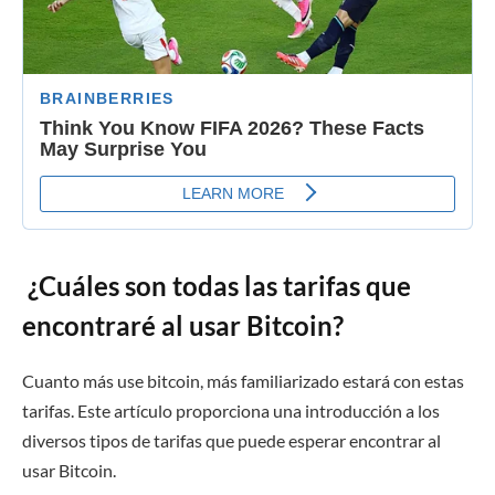
¿Cuáles son todas las tarifas que
encontraré al usar Bitcoin?
Cuanto más use bitcoin, más familiarizado estará con estas
tarifas. Este artículo proporciona una introducción a los
diversos tipos de tarifas que puede esperar encontrar al
usar Bitcoin.