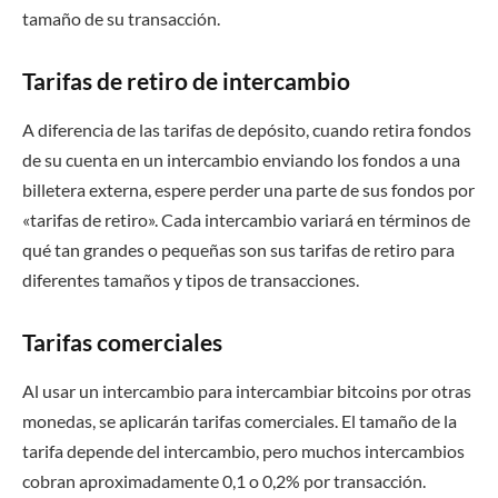
tamaño de su transacción.
Tarifas de retiro de intercambio
A diferencia de las tarifas de depósito, cuando retira fondos
de su cuenta en un intercambio enviando los fondos a una
billetera externa, espere perder una parte de sus fondos por
«tarifas de retiro». Cada intercambio variará en términos de
qué tan grandes o pequeñas son sus tarifas de retiro para
diferentes tamaños y tipos de transacciones.
Tarifas comerciales
Al usar un intercambio para intercambiar bitcoins por otras
monedas, se aplicarán tarifas comerciales. El tamaño de la
tarifa depende del intercambio, pero muchos intercambios
cobran aproximadamente 0,1 o 0,2% por transacción.