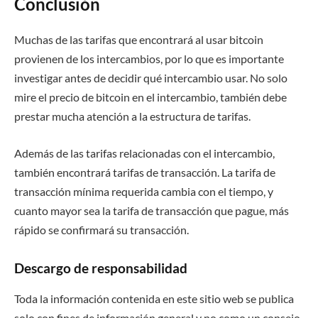
Conclusión
Muchas de las tarifas que encontrará al usar bitcoin
provienen de los intercambios, por lo que es importante
investigar antes de decidir qué intercambio usar. No solo
mire el precio de bitcoin en el intercambio, también debe
prestar mucha atención a la estructura de tarifas.
Además de las tarifas relacionadas con el intercambio,
también encontrará tarifas de transacción. La tarifa de
transacción mínima requerida cambia con el tiempo, y
cuanto mayor sea la tarifa de transacción que pague, más
rápido se confirmará su transacción.
Descargo de responsabilidad
Toda la información contenida en este sitio web se publica
solo con fines de información general y no como un consejo