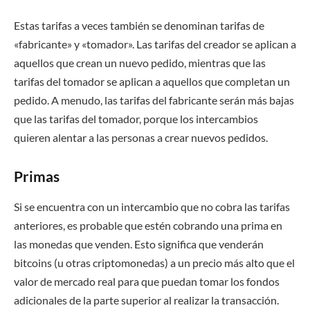
Estas tarifas a veces también se denominan tarifas de
«fabricante» y «tomador». Las tarifas del creador se aplican a
aquellos que crean un nuevo pedido, mientras que las
tarifas del tomador se aplican a aquellos que completan un
pedido. A menudo, las tarifas del fabricante serán más bajas
que las tarifas del tomador, porque los intercambios
quieren alentar a las personas a crear nuevos pedidos.
Primas
Si se encuentra con un intercambio que no cobra las tarifas
anteriores, es probable que estén cobrando una prima en
las monedas que venden. Esto significa que venderán
bitcoins (u otras criptomonedas) a un precio más alto que el
valor de mercado real para que puedan tomar los fondos
adicionales de la parte superior al realizar la transacción.