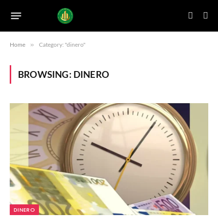
Home
»
Category: "dinero"
BROWSING:
DINERO
DINERO