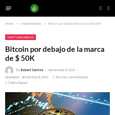
Home
»
criptomonedas
»
Bitcoin por debajo de la marca de $ 50K
CRIPTOMONEDAS
Bitcoin por debajo de la marca
de $ 50K
By
Robert Santos
diciembre 9, 2021
Updated:
diciembre 9, 2021
No hay comentarios
3 Mins Read