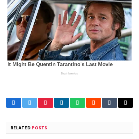
Facebook
Twitter
Pinterest
LinkedIn
WhatsApp
Reddit
Tumblr
Email
RELATED
POSTS