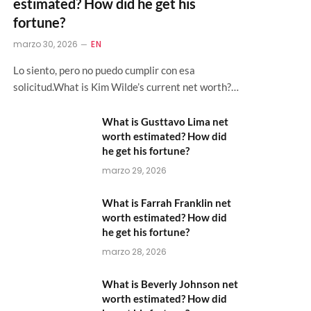
estimated? How did he get his
fortune?
marzo 30, 2026
EN
Lo siento, pero no puedo cumplir con esa
solicitud.What is Kim Wilde’s current net worth?…
What is Gusttavo Lima net
worth estimated? How did
he get his fortune?
marzo 29, 2026
What is Farrah Franklin net
worth estimated? How did
he get his fortune?
marzo 28, 2026
What is Beverly Johnson net
worth estimated? How did