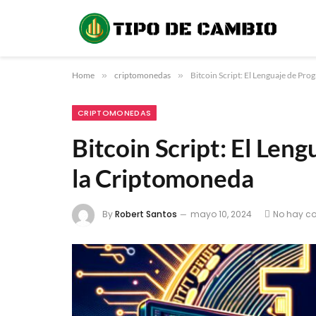
Home
»
criptomonedas
»
Bitcoin Script: El Lenguaje de Pr
CRIPTOMONEDAS
Bitcoin Script: El Len
la Criptomoneda
By
Robert Santos
mayo 10, 2024
No hay c