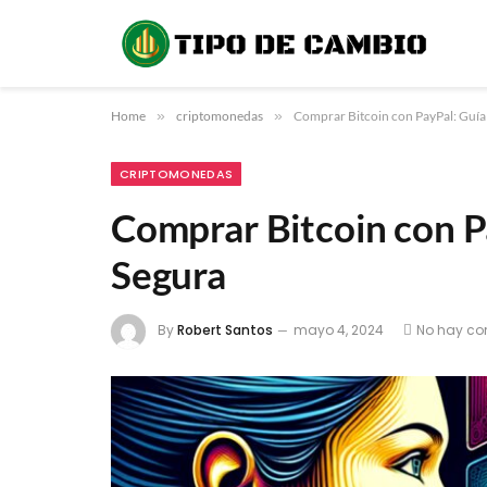
Home
»
criptomonedas
»
Comprar Bitcoin con PayPal: Guía 
CRIPTOMONEDAS
Comprar Bitcoin con Pa
Segura
By
Robert Santos
mayo 4, 2024
No hay co