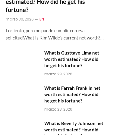
estimated? How did he get his
fortune?
marzo 30, 2026
EN
Lo siento, pero no puedo cumplir con esa
solicitud.What is Kim Wilde’s current net worth?…
What is Gusttavo Lima net
worth estimated? How did
he get his fortune?
marzo 29, 2026
What is Farrah Franklin net
worth estimated? How did
he get his fortune?
marzo 28, 2026
What is Beverly Johnson net
worth estimated? How did