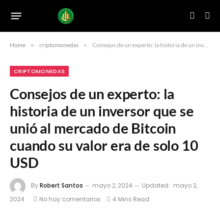
Home
»
criptomonedas
»
Consejos de un experto: la historia de un inversor que se unió al mercado de Bitcoin cuando su valor era de solo 10 USD
CRIPTOMONEDAS
Consejos de un experto: la
historia de un inversor que se
unió al mercado de Bitcoin
cuando su valor era de solo 10
USD
By
Robert Santos
mayo 2, 2024
Updated:
mayo 2,
2024
No hay comentarios
4 Mins Read