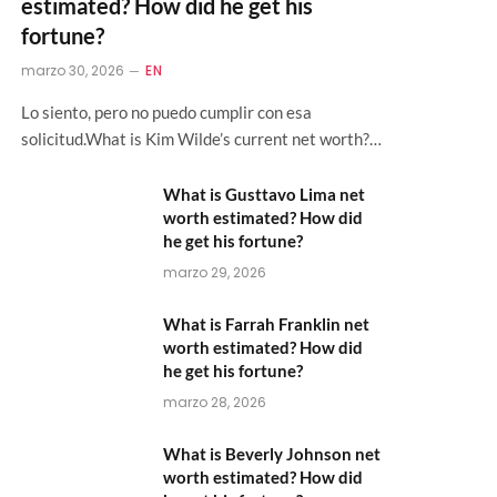
estimated? How did he get his
fortune?
marzo 30, 2026
EN
Lo siento, pero no puedo cumplir con esa
solicitud.What is Kim Wilde’s current net worth?…
What is Gusttavo Lima net
worth estimated? How did
he get his fortune?
marzo 29, 2026
What is Farrah Franklin net
worth estimated? How did
he get his fortune?
marzo 28, 2026
What is Beverly Johnson net
worth estimated? How did