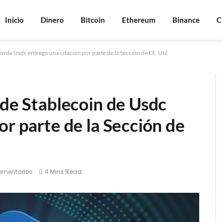
Inicio
Dinero
Bitcoin
Ethereum
Binance
C
in de Usdc entregó una citación por parte de la Sección de EE. UU.
 de Stablecoin de Usdc
or parte de la Sección de
omentarios
4 Mins Read