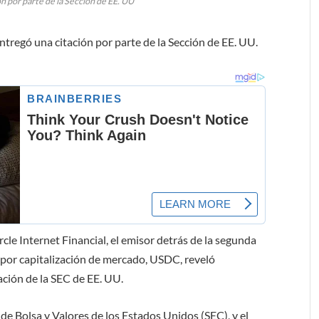
n por parte de la Sección de EE. UU
ntregó una citación por parte de la Sección de EE. UU.
cle Internet Financial, el emisor detrás de la segunda
por capitalización de mercado, USDC, reveló
ación de la SEC de EE. UU.
de Bolsa y Valores de los Estados Unidos (SEC), y el