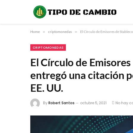
Home
»
criptomonedas
»
El Círculo de Emisores de Stableco
CRIPTOMONEDAS
El Círculo de Emisores
entregó una citación p
EE. UU.
By
Robert Santos
octubre 5, 2021
No hay c