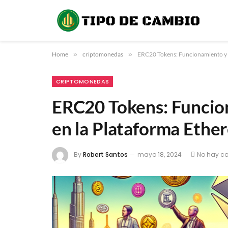
Home
»
criptomonedas
»
ERC20 Tokens: Funcionamiento y 
CRIPTOMONEDAS
ERC20 Tokens: Funcio
en la Plataforma Ethe
By
Robert Santos
mayo 18, 2024
No hay c