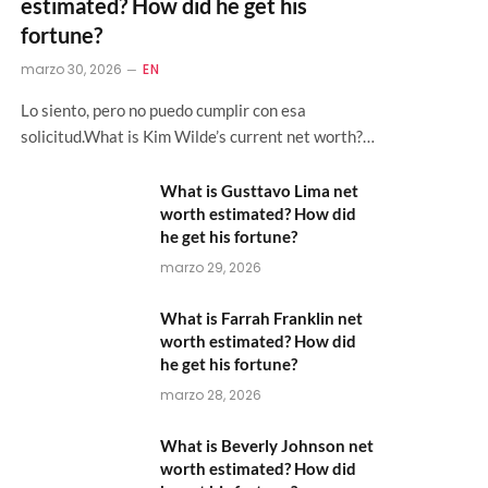
estimated? How did he get his
fortune?
marzo 30, 2026
EN
Lo siento, pero no puedo cumplir con esa
solicitud.What is Kim Wilde’s current net worth?…
What is Gusttavo Lima net
worth estimated? How did
he get his fortune?
marzo 29, 2026
What is Farrah Franklin net
worth estimated? How did
he get his fortune?
marzo 28, 2026
What is Beverly Johnson net
worth estimated? How did