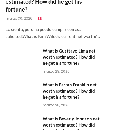
estimated? How did he get his
fortune?
marzo 30, 2026
EN
Lo siento, pero no puedo cumplir con esa
solicitud.What is Kim Wilde’s current net worth?…
What is Gusttavo Lima net
worth estimated? How did
he get his fortune?
marzo 29, 2026
What is Farrah Franklin net
worth estimated? How did
he get his fortune?
marzo 28, 2026
What is Beverly Johnson net
worth estimated? How did