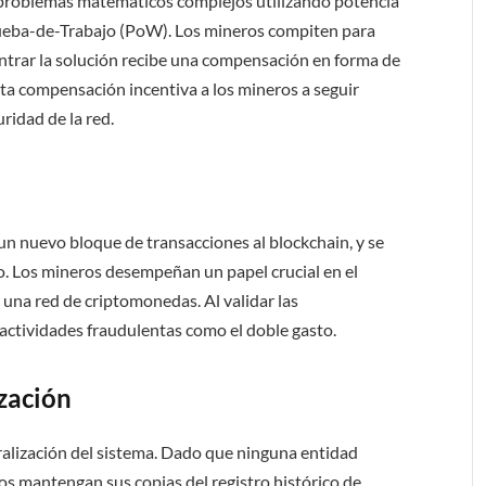
 problemas matemáticos complejos utilizando potencia
ueba-de-Trabajo (PoW). Los mineros compiten para
ontrar la solución recibe una compensación en forma de
sta compensación incentiva a los mineros a seguir
ridad de la red.
 nuevo bloque de transacciones al blockchain, y se
. Los mineros desempeñan un papel crucial en el
 una red de criptomonedas. Al validar las
n actividades fraudulentas como el doble gasto.
ización
alización del sistema. Dado que ninguna entidad
ios mantengan sus copias del registro histórico de