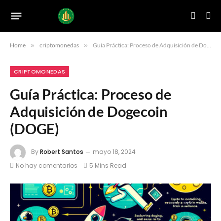
Home
»
criptomonedas
»
Guía Práctica: Proceso de Adquisición de Dogecoin (DOGE)
CRIPTOMONEDAS
Guía Práctica: Proceso de
Adquisición de Dogecoin
(DOGE)
By
Robert Santos
mayo 18, 2024
No hay comentarios
5 Mins Read