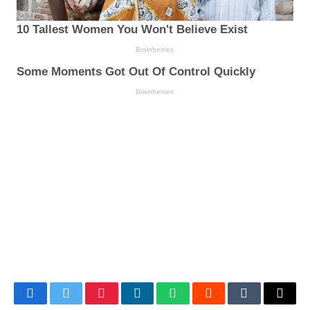
Facebook
Twitter
Pinterest
LinkedIn
WhatsApp
Reddit
Tumblr
Email