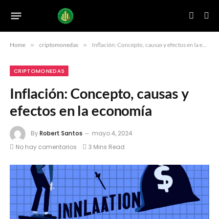
Home
»
criptomonedas
»
Inflación: Concepto, causas y efectos en la economía
CRIPTOMONEDAS
Inflación: Concepto, causas y
efectos en la economía
By
Robert Santos
mayo 4, 2024
No hay comentarios
3 Mins Read