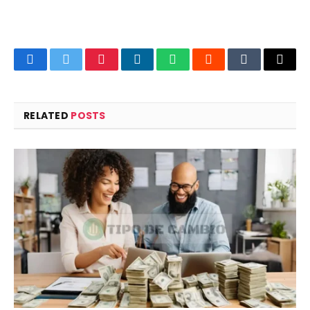
Facebook
Twitter
Pinterest
LinkedIn
WhatsApp
Reddit
Tumblr
Email
RELATED
POSTS