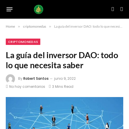
Home
»
criptomonedas
»
La guía del inversor DAO: todo lo que necesita saber
CRIPTOMONEDAS
La guía del inversor DAO: todo
lo que necesita saber
By
Robert Santos
junio 9, 2022
No hay comentarios
3 Mins Read