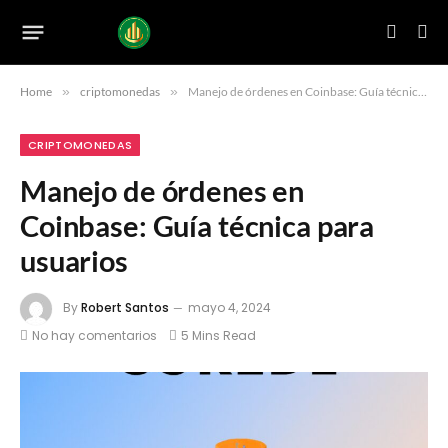
Home
»
criptomonedas
»
Manejo de órdenes en Coinbase: Guía técnica para usuarios
CRIPTOMONEDAS
Manejo de órdenes en
Coinbase: Guía técnica para
usuarios
By
Robert Santos
mayo 4, 2024
No hay comentarios
5 Mins Read