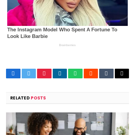
Facebook
Twitter
Pinterest
LinkedIn
WhatsApp
Reddit
Tumblr
Email
RELATED
POSTS