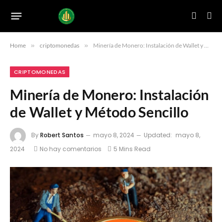
Home
»
criptomonedas
»
Minería de Monero: Instalación de Wallet y Método Sencillo
CRIPTOMONEDAS
Minería de Monero: Instalación
de Wallet y Método Sencillo
By
Robert Santos
mayo 8, 2024
Updated:
mayo 8,
2024
No hay comentarios
5 Mins Read