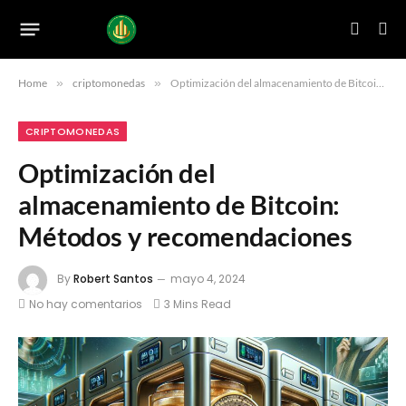
Home
»
criptomonedas
»
Optimización del almacenamiento de Bitcoin: Métodos y recomendaciones
CRIPTOMONEDAS
Optimización del
almacenamiento de Bitcoin:
Métodos y recomendaciones
By
Robert Santos
mayo 4, 2024
No hay comentarios
3 Mins Read