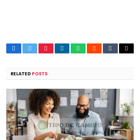
Facebook
Twitter
Pinterest
LinkedIn
WhatsApp
Reddit
Tumblr
Email
RELATED
POSTS