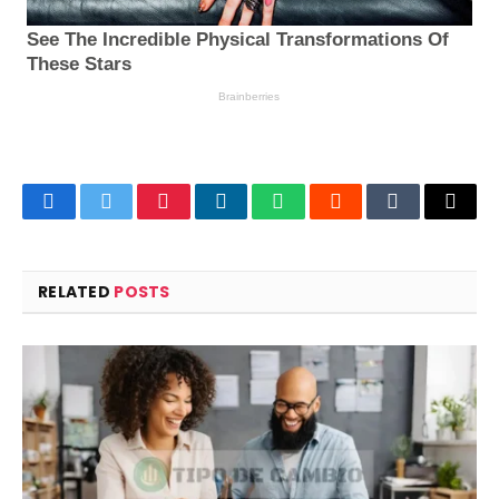
Facebook
Twitter
Pinterest
LinkedIn
WhatsApp
Reddit
Tumblr
Email
RELATED
POSTS