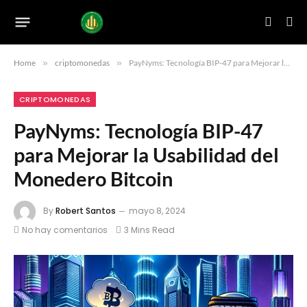
Home
»
criptomonedas
»
PayNyms: Tecnología BIP-47 para Mejorar la Usabilidad del Monedero Bitcoin
CRIPTOMONEDAS
PayNyms: Tecnología BIP-47
para Mejorar la Usabilidad del
Monedero Bitcoin
By
Robert Santos
mayo 8, 2024
No hay comentarios
3 Mins Read