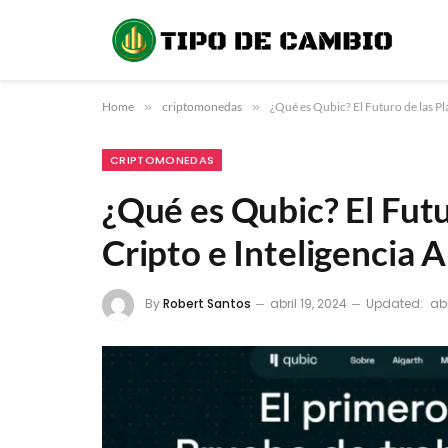
Home
»
criptomonedas
»
¿Qué es Qubic? El Futuro de las Pla
CRIPTOMONEDAS
¿Qué es Qubic? El Futu
Cripto e Inteligencia Ar
By
Robert Santos
abril 19, 2024
Updated:
abr