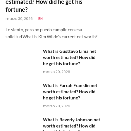
estimated? How did he get his
fortune?
marzo 30, 2026
EN
Lo siento, pero no puedo cumplir con esa
solicitud.What is Kim Wilde’s current net worth?…
What is Gusttavo Lima net
worth estimated? How did
he get his fortune?
marzo 29, 2026
What is Farrah Franklin net
worth estimated? How did
he get his fortune?
marzo 28, 2026
What is Beverly Johnson net
worth estimated? How did