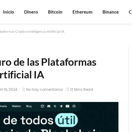
Inicio
Dinero
Bitcoin
Ethereum
Binance
C
taformas Cripto e Inteligencia Artificial IA
ro de las Plataformas
tificial IA
il 19, 2024
No hay comentarios
13 Mins Read