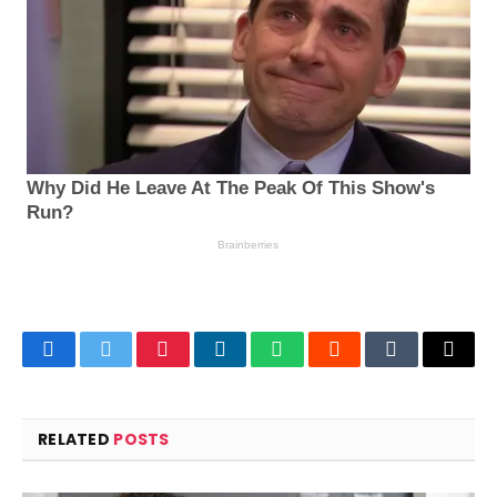
Facebook
Twitter
Pinterest
LinkedIn
WhatsApp
Reddit
Tumblr
Email
RELATED
POSTS