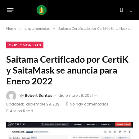
Home
»
criptomonedas
»
Saitama Certificado por CertiK y SaitaMask se anuncia para Enero 2022
CRIPTOMONEDAS
Saitama Certificado por CertiK
y SaitaMask se anuncia para
Enero 2022
By
Robert Santos
diciembre 29, 2021
Updated:
diciembre 29, 2021
No hay comentarios
4 Mins Read