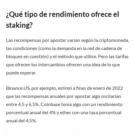
¿Qué tipo de rendimiento ofrece el
staking?
Las recompensas por apostar varían según la criptomoneda,
las condiciones (como la demanda en la red de cadena de
bloques en cuestión) y el método que utilice. Pero las tarifas
que ofrecen los intercambios ofrecen una idea de lo que
puede esperar.
Binance.US, por ejemplo, estimó a fines de enero de 2022
que las recompensas anuales por apostar algo oscilarían
entre 4.5 y 6.5%. Coinbase tenía algo con un rendimiento
porcentual anual del 4% y ether con una tasa porcentual
anual del 4,5%.