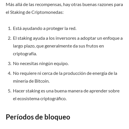
Más allá de las recompensas, hay otras buenas razones para
el Staking de Criptomonedas:
Está ayudando a proteger la red.
El staking ayuda a los inversores a adoptar un enfoque a
largo plazo, que generalmente da sus frutos en
criptografía.
No necesitas ningún equipo.
No requiere ni cerca de la producción de energía de la
minería de Bitcoin.
Hacer staking es una buena manera de aprender sobre
el ecosistema criptográfico.
Períodos de bloqueo