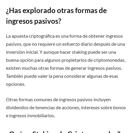
¿Has explorado otras formas de
ingresos pasivos?
La apuesta criptográfica es una forma de obtener ingresos
pasivos, que no requiere un esfuerzo diario después de una
inversión inicial. Y aunque hacer staking puede ser una
buena opción para algunos propietarios de criptomonedas,
existen muchas otras formas de generar ingresos pasivos.
También puede valer la pena considerar algunas de esas
opciones.
Otras formas comunes de ingresos pasivos incluyen
dividendos de tenencias de acciones, intereses sobre bonos
e ingresos inmobiliarios.