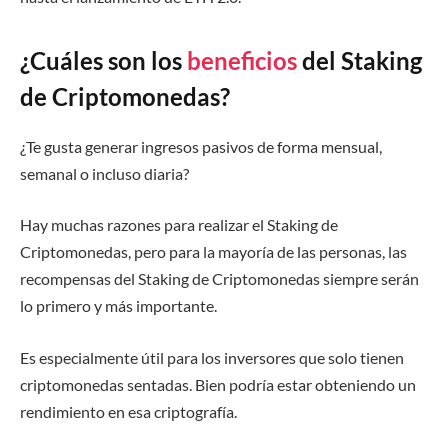
¿Cuáles son los
beneficios
del Staking
de Criptomonedas?
¿Te gusta generar ingresos pasivos de forma mensual,
semanal o incluso diaria?
Hay muchas razones para realizar el Staking de
Criptomonedas, pero para la mayoría de las personas, las
recompensas del Staking de Criptomonedas siempre serán
lo primero y más importante.
Es especialmente útil para los inversores que solo tienen
criptomonedas sentadas. Bien podría estar obteniendo un
rendimiento en esa criptografía.