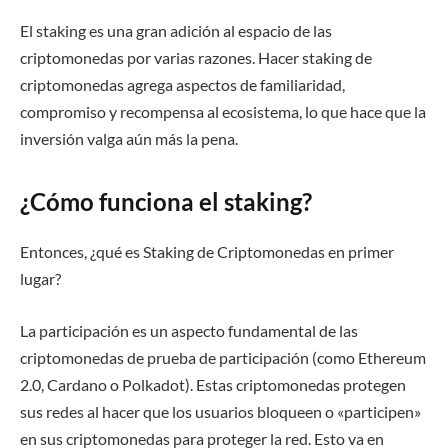
El staking es una gran adición al espacio de las
criptomonedas por varias razones. Hacer staking de
criptomonedas agrega aspectos de familiaridad,
compromiso y recompensa al ecosistema, lo que hace que la
inversión valga aún más la pena.
¿Cómo funciona el staking?
Entonces, ¿qué es Staking de Criptomonedas en primer
lugar?
La participación es un aspecto fundamental de las
criptomonedas de prueba de participación (como Ethereum
2.0, Cardano o Polkadot). Estas criptomonedas protegen
sus redes al hacer que los usuarios bloqueen o «participen»
en sus criptomonedas para proteger la red. Esto va en