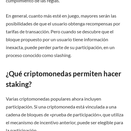
cumplimiento de las reglas.
En general, cuanto más esté en juego, mayores serán las
posibilidades de que el usuario obtenga recompensas por
tarifas de transacción. Pero cuando se descubre que el
bloque propuesto por un usuario tiene información
inexacta, puede perder parte de su participación, en un
proceso conocido como slashing.
¿Qué criptomonedas permiten hacer
staking?
Varias criptomonedas populares ahora incluyen
participación. Si una criptomoneda está vinculada a una
cadena de bloques de «prueba de participación», que utiliza
el mecanismo de incentivo anterior, puede ser elegible para
la participación.