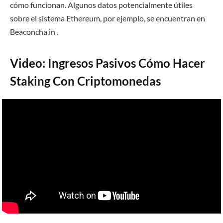
cómo funcionan. Algunos datos potencialmente útiles
sobre el sistema Ethereum, por ejemplo, se encuentran en
Beaconcha.in .
Video: Ingresos Pasivos Cómo Hacer
Staking Con Criptomonedas