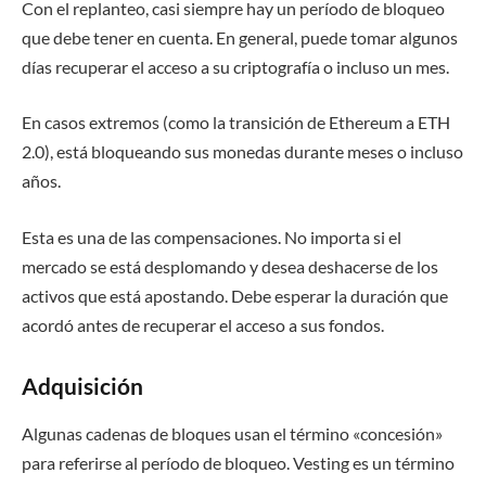
Con el replanteo, casi siempre hay un período de bloqueo
que debe tener en cuenta. En general, puede tomar algunos
días recuperar el acceso a su criptografía o incluso un mes.
En casos extremos (como la transición de Ethereum a ETH
2.0), está bloqueando sus monedas durante meses o incluso
años.
Esta es una de las compensaciones. No importa si el
mercado se está desplomando y desea deshacerse de los
activos que está apostando. Debe esperar la duración que
acordó antes de recuperar el acceso a sus fondos.
Adquisición
Algunas cadenas de bloques usan el término «concesión»
para referirse al período de bloqueo. Vesting es un término