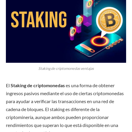
Staking de criptomonedas ventajas
El
Staking de criptomonedas
es una forma de obtener
ingresos pasivos mediante el uso de ciertas criptomonedas
para ayudar a verificar las transacciones en una red de
cadena de bloques. El staking es diferente de la
criptominería, aunque ambos pueden proporcionar
rendimientos que superan lo que está disponible en una