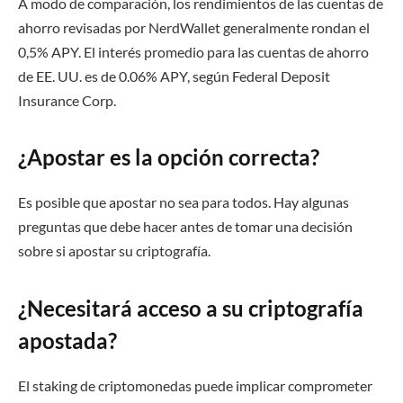
A modo de comparación, los rendimientos de las cuentas de
ahorro revisadas por NerdWallet generalmente rondan el
0,5% APY. El interés promedio para las cuentas de ahorro
de EE. UU. es de 0.06% APY, según Federal Deposit
Insurance Corp.
¿Apostar es la opción correcta?
Es posible que apostar no sea para todos. Hay algunas
preguntas que debe hacer antes de tomar una decisión
sobre si apostar su criptografía.
¿Necesitará acceso a su criptografía
apostada?
El staking de criptomonedas puede implicar comprometer