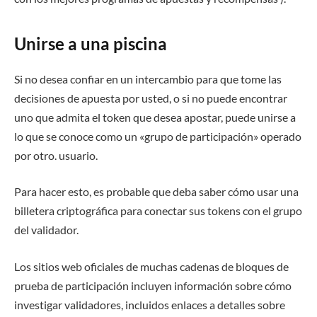
Unirse a una piscina
Si no desea confiar en un intercambio para que tome las
decisiones de apuesta por usted, o si no puede encontrar
uno que admita el token que desea apostar, puede unirse a
lo que se conoce como un «grupo de participación» operado
por otro. usuario.
Para hacer esto, es probable que deba saber cómo usar una
billetera criptográfica para conectar sus tokens con el grupo
del validador.
Los sitios web oficiales de muchas cadenas de bloques de
prueba de participación incluyen información sobre cómo
investigar validadores, incluidos enlaces a detalles sobre