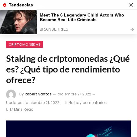
Home
»
criptomonedas
»
Staking de criptomonedas ¿Qué es? ¿Qué tipo de rendimiento ofrece?
CRIPTOMONEDAS
Staking de criptomonedas ¿Qué
es? ¿Qué tipo de rendimiento
ofrece?
By
Robert Santos
diciembre 21, 2022
Updated:
diciembre 21, 2022
No hay comentarios
17 Mins Read