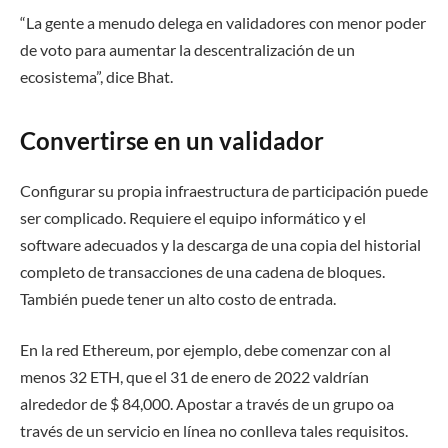
“La gente a menudo delega en validadores con menor poder
de voto para aumentar la descentralización de un
ecosistema”, dice Bhat.
Convertirse en un validador
Configurar su propia infraestructura de participación puede
ser complicado. Requiere el equipo informático y el
software adecuados y la descarga de una copia del historial
completo de transacciones de una cadena de bloques.
También puede tener un alto costo de entrada.
En la red Ethereum, por ejemplo, debe comenzar con al
menos 32 ETH, que el 31 de enero de 2022 valdrían
alrededor de $ 84,000. Apostar a través de un grupo oa
través de un servicio en línea no conlleva tales requisitos.