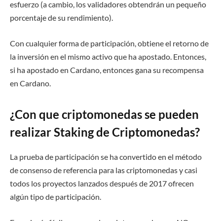
esfuerzo (a cambio, los validadores obtendrán un pequeño
porcentaje de su rendimiento).
Con cualquier forma de participación, obtiene el retorno de
la inversión en el mismo activo que ha apostado. Entonces,
si ha apostado en Cardano, entonces gana su recompensa
en Cardano.
¿Con que criptomonedas se pueden
realizar Staking de Criptomonedas?
La prueba de participación se ha convertido en el método
de consenso de referencia para las criptomonedas y casi
todos los proyectos lanzados después de 2017 ofrecen
algún tipo de participación.