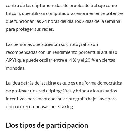
contra de las criptomonedas de prueba de trabajo como
Bitcoin, que utilizan computadoras enormemente potentes
que funcionan las 24 horas del día, los 7 días de la semana
para proteger sus redes.
Las personas que apuestan su criptografía son
recompensadas con un rendimiento porcentual anual (o
APY) que puede oscilar entre el 4 % y el 20 % en ciertas
monedas.
La idea detrás del staking es que es una forma democrática
de proteger una red criptográfica y brinda a los usuarios
incentivos para mantener su criptografía bajo llave para
obtener recompensas por staking.
Dos tipos de participación