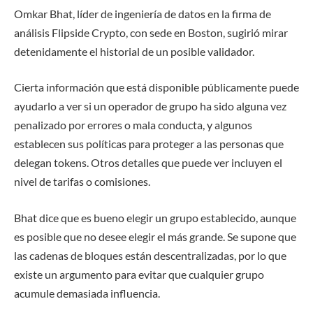
Omkar Bhat, líder de ingeniería de datos en la firma de
análisis Flipside Crypto, con sede en Boston, sugirió mirar
detenidamente el historial de un posible validador.
Cierta información que está disponible públicamente puede
ayudarlo a ver si un operador de grupo ha sido alguna vez
penalizado por errores o mala conducta, y algunos
establecen sus políticas para proteger a las personas que
delegan tokens. Otros detalles que puede ver incluyen el
nivel de tarifas o comisiones.
Bhat dice que es bueno elegir un grupo establecido, aunque
es posible que no desee elegir el más grande. Se supone que
las cadenas de bloques están descentralizadas, por lo que
existe un argumento para evitar que cualquier grupo
acumule demasiada influencia.