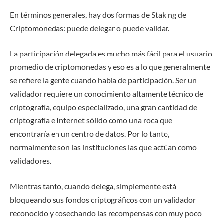
En términos generales, hay dos formas de Staking de
Criptomonedas: puede delegar o puede validar.
La participación delegada es mucho más fácil para el usuario
promedio de criptomonedas y eso es a lo que generalmente
se refiere la gente cuando habla de participación. Ser un
validador requiere un conocimiento altamente técnico de
criptografía, equipo especializado, una gran cantidad de
criptografía e Internet sólido como una roca que
encontraría en un centro de datos. Por lo tanto,
normalmente son las instituciones las que actúan como
validadores.
Mientras tanto, cuando delega, simplemente está
bloqueando sus fondos criptográficos con un validador
reconocido y cosechando las recompensas con muy poco