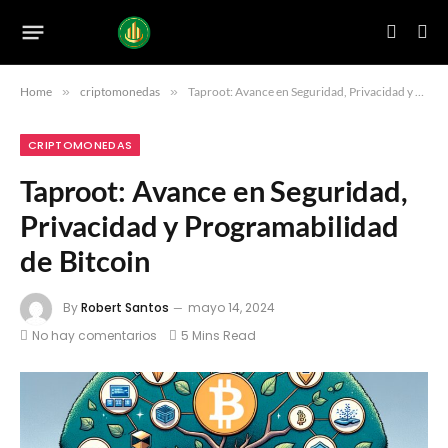
Home
»
criptomonedas
»
Taproot: Avance en Seguridad, Privacidad y Programabilidad de Bitcoin
CRIPTOMONEDAS
Taproot: Avance en Seguridad,
Privacidad y Programabilidad
de Bitcoin
By
Robert Santos
mayo 14, 2024
No hay comentarios
5 Mins Read