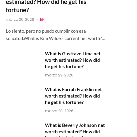
estimated? How did he get his
fortune?
marzo 30, 2026
EN
Lo siento, pero no puedo cumplir con esa
solicitud.What is Kim Wilde’s current net worth?…
What is Gusttavo Lima net
worth estimated? How did
he get his fortune?
marzo 29, 2026
What is Farrah Franklin net
worth estimated? How did
he get his fortune?
marzo 28, 2026
What is Beverly Johnson net
worth estimated? How did