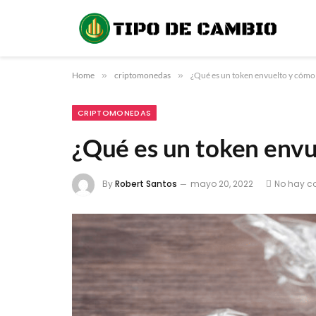
Home
»
criptomonedas
»
¿Qué es un token envuelto y cómo
CRIPTOMONEDAS
¿Qué es un token envu
By
Robert Santos
mayo 20, 2022
No hay c