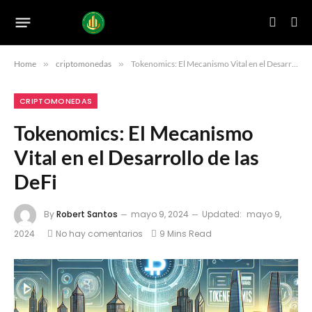
Home
»
criptomonedas
»
Tokenomics: El Mecanismo Vital en el Desarrollo de las DeFi
CRIPTOMONEDAS
Tokenomics: El Mecanismo
Vital en el Desarrollo de las
DeFi
By
Robert Santos
mayo 9, 2024
Updated:
mayo 9,
2024
No hay comentarios
9 Mins Read