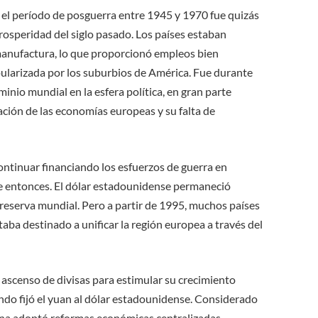
 el período de posguerra entre 1945 y 1970 fue quizás
rosperidad del siglo pasado. Los países estaban
manufactura, lo que proporcionó empleos bien
ularizada por los suburbios de América. Fue durante
nio mundial en la esfera política, en gran parte
ración de las economías europeas y su falta de
ontinuar financiando los esfuerzos de guerra en
e entonces. El dólar estadounidense permaneció
serva mundial. Pero a partir de 1995, muchos países
aba destinado a unificar la región europea a través del
 ascenso de divisas para estimular su crecimiento
do fijó el yuan al dólar estadounidense. Considerado
na adoptó reformas económicas centralizadas