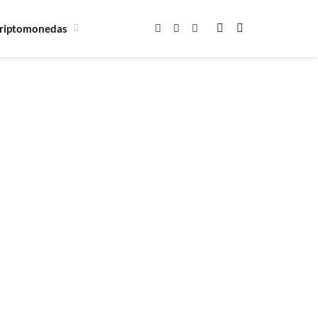
riptomonedas
Facebook
X
Instagram
(Twitter)