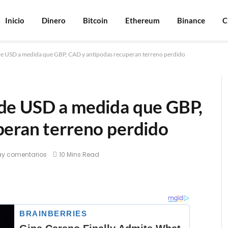
Inicio
Dinero
Bitcoin
Ethereum
Binance
C
e USD a medida que GBP, CAD y antípodas recuperan terreno perdido
de USD a medida que GBP,
peran terreno perdido
ay comentarios
10 Mins Read