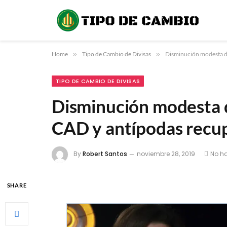
Home
»
Tipo de Cambio de Divisas
»
Disminución modesta d
TIPO DE CAMBIO DE DIVISAS
Disminución modesta 
CAD y antípodas recu
By
Robert Santos
noviembre 28, 2019
No h
SHARE