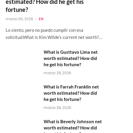
estimated? How did he get his
fortune?
marzo 30, 2026
EN
Lo siento, pero no puedo cumplir con esa
solicitud.What is Kim Wilde’s current net worth?…
What is Gusttavo Lima net
worth estimated? How did
he get his fortune?
marzo 29, 2026
What is Farrah Franklin net
worth estimated? How did
he get his fortune?
marzo 28, 2026
What is Beverly Johnson net
worth estimated? How did