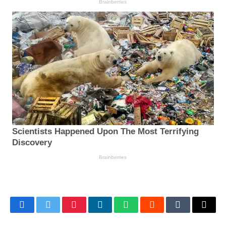
Facebook
Twitter
Pinterest
LinkedIn
WhatsApp
Reddit
Tumblr
Email