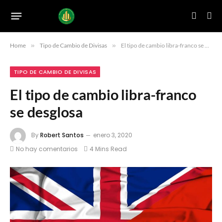
Home
»
Tipo de Cambio de Divisas
»
El tipo de cambio libra-franco se desglosa
TIPO DE CAMBIO DE DIVISAS
El tipo de cambio libra-franco
se desglosa
By
Robert Santos
enero 3, 2020
No hay comentarios
4 Mins Read