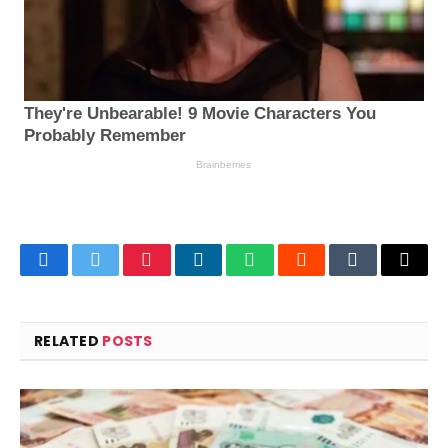
Facebook
Twitter
Pinterest
LinkedIn
WhatsApp
Reddit
Tumblr
Email
RELATED
POSTS