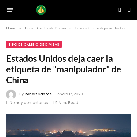
Home
»
Tipo de Cambio de Divisas
»
Estados Unidos deja caer la etiqueta de "manipulador" de China
TIPO DE CAMBIO DE DIVISAS
Estados Unidos deja caer la
etiqueta de "manipulador" de
China
By
Robert Santos
enero 17, 2020
No hay comentarios
5 Mins Read