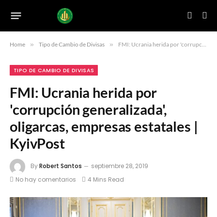
Home
»
Tipo de Cambio de Divisas
»
FMI: Ucrania herida por 'corrupción generalizada', oligarcas, empresas estatales | KyivPost
TIPO DE CAMBIO DE DIVISAS
FMI: Ucrania herida por
'corrupción generalizada',
oligarcas, empresas estatales |
KyivPost
By
Robert Santos
septiembre 28, 2019
No hay comentarios
4 Mins Read