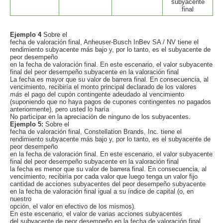
subyacente
final
Ejemplo 4
Sobre el
fecha de valoración final, Anheuser-Busch InBev SA / NV tiene el
rendimiento subyacente más bajo y, por lo tanto, es el subyacente de
peor desempeño
en la fecha de valoración final. En este escenario, el valor subyacente
final del peor desempeño subyacente en la valoración final
La fecha es mayor que su valor de barrera final. En consecuencia, al
vencimiento, recibiría el monto principal declarado de los valores
más
el pago del cupón contingente adeudado al vencimiento
(suponiendo que no haya pagos de cupones contingentes no pagados
anteriormente), pero usted lo haría
No participar en la apreciación de ninguno de los subyacentes.
Ejemplo 5:
Sobre el
fecha de valoración final, Constellation Brands, Inc. tiene el
rendimiento subyacente más bajo y, por lo tanto, es el subyacente de
peor desempeño
en la fecha de valoración final. En este escenario, el valor subyacente
final del peor desempeño subyacente en la valoración final
la fecha es menor que su valor de barrera final. En consecuencia, al
vencimiento, recibiría por cada valor que luego tenga un valor fijo
cantidad de acciones subyacentes del peor desempeño subyacente
en la fecha de valoración final igual a su índice de capital (o, en
nuestro
opción, el valor en efectivo de los mismos).
En este escenario, el valor de varias acciones subyacentes
del subyacente de peor desempeño en la fecha de valoración final