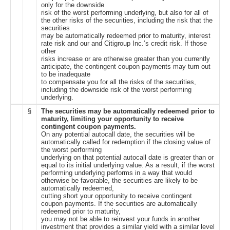
only for the downside
risk of the worst performing underlying, but also for all of
the other risks of the securities, including the risk that the
securities
may be automatically redeemed prior to maturity, interest
rate risk and our and Citigroup Inc.’s credit risk. If those
other
risks increase or are otherwise greater than you currently
anticipate, the contingent coupon payments may turn out
to be inadequate
to compensate you for all the risks of the securities,
including the downside risk of the worst performing
underlying.
§
The securities may be automatically redeemed prior to
maturity, limiting your opportunity to receive
contingent coupon payments.
On any potential autocall date, the securities will be
automatically called for redemption if the closing value of
the worst performing
underlying on that potential autocall date is greater than or
equal to its initial underlying value. As a result, if the worst
performing underlying performs in a way that would
otherwise be favorable, the securities are likely to be
automatically redeemed,
cutting short your opportunity to receive contingent
coupon payments. If the securities are automatically
redeemed prior to maturity,
you may not be able to reinvest your funds in another
investment that provides a similar yield with a similar level