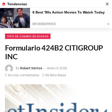
Home
»
Tipo de Cambio de Divisas
»
Formulario 424B2 CITIGROUP INC
TIPO DE CAMBIO DE DIVISAS
Formulario 424B2 CITIGROUP
INC
By
Robert Santos
enero 11, 2020
No hay comentarios
65 Mins Read