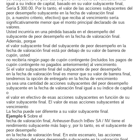
igual a su índice de capital, basado en su valor subyacente final,
Sería $ 300.00. Por lo tanto, el valor de las acciones subyacentes del
peor desempeño subyacente en la fecha de valoración final
(o, a nuestro criterio, efectivo) que reciba al vencimiento sería
significativamente menor que el monto principal declarado de sus
valores.
Usted incurriría en una pérdida basada en el desempeño del
subyacente de peor desempeño en la fecha de valoración final.
Además, porque
el valor subyacente final del subyacente de peor desempeño en la
fecha de valoración final está por debajo de su valor de barrera de
cupón, usted
no recibiría ningún pago de cupón contingente (incluidos los pagos de
cupón contingente no pagados anteriormente) al vencimiento.
Si el valor subyacente final del subyacente de peor desempeño
en la fecha de valoración final es menor que su valor de barrera final,
tendremos la opción de entregarlo en la fecha de vencimiento
ya sea una cantidad de acciones subyacentes del peor desempeño
subyacente en la fecha de valoración final igual a su índice de capital
o
el valor en efectivo de esas acciones subyacentes en función de su
valor subyacente final. El valor de esas acciones subyacentes al
vencimiento
La fecha puede ser diferente a su valor subyacente final.
Ejemplo 6
Sobre el
fecha de valoración final, Anheuser-Busch InBev SA / NV tiene el
rendimiento subyacente más bajo y, por lo tanto, es el subyacente de
peor desempeño
en la fecha de valoración final. En este escenario, las acciones
subyacentes del peor desempeño subyacente en la valoración final