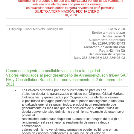
suplemento y prospecto no son una oferta para vender estos valores, ni
solicitan una oferta para comprar estos valores,
en cualquier estado donde la oferta o venta no esté permitida.
SUJETO A TERMINACIÓN, FECHA ENERO
10, 2020
Citigroup Global Markets Holdings Inc.
Enero 2020
Senior a medio plazo
Notas, serie N
Suplemento de precios
No. 2020-USNCH3443
Archivado de acuerdo con
Regla 424 (b) (2)
Declaración de registro
Nos. 333-224495 y 333-224495-03
Cupón contingente autocallable vinculado a la equidad
Valores vinculados al peor desempeño de Anheuser-Busch InBev SA /
NV y Constellation Brands, Inc. con vencimiento el 2 de febrero de
2021
▪
Los valores ofrecidos por este suplemento de precios son
títulos de deuda no garantizados emitidos por Citigroup Global Markets
Holdings Inc. y garantizados por Citigroup Inc. La oferta de valores
la posibilidad de pagos periódicos de cupones contingentes a una tasa
anualizada que, si se pagan todos, produciría un rendimiento que
generalmente es más alto que el rendimiento de nuestros títulos de
deuda convencionales del mismo vencimiento. A cambio de este mayor
potencial
rendimiento, debe estar dispuesto a aceptar los riesgos de que (i) su
rendimiento real sea inferior al rendimiento de nuestra deuda
convencional
valores del mismo vencimiento porque no puede recibir uno o más
pagos de cupones contingentes, o ninguno, (ii) el valor de