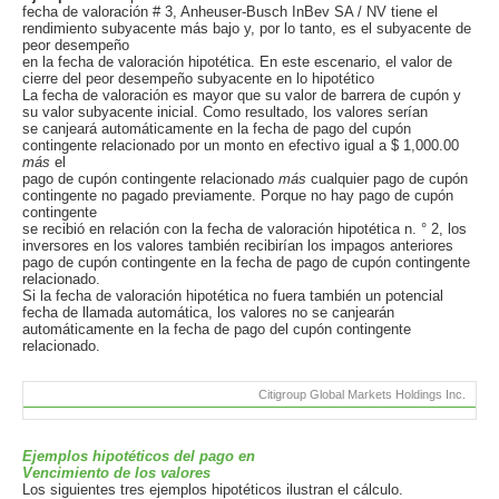
fecha de valoración # 3, Anheuser-Busch InBev SA / NV tiene el
rendimiento subyacente más bajo y, por lo tanto, es el subyacente de
peor desempeño
en la fecha de valoración hipotética. En este escenario, el valor de
cierre del peor desempeño subyacente en lo hipotético
La fecha de valoración es mayor que su valor de barrera de cupón y
su valor subyacente inicial. Como resultado, los valores serían
se canjeará automáticamente en la fecha de pago del cupón
contingente relacionado por un monto en efectivo igual a $ 1,000.00
más
el
pago de cupón contingente relacionado
más
cualquier pago de cupón
contingente no pagado previamente. Porque no hay pago de cupón
contingente
se recibió en relación con la fecha de valoración hipotética n. ° 2, los
inversores en los valores también recibirían los impagos anteriores
pago de cupón contingente en la fecha de pago de cupón contingente
relacionado.
Si la fecha de valoración hipotética no fuera también un potencial
fecha de llamada automática, los valores no se canjearán
automáticamente en la fecha de pago del cupón contingente
relacionado.
Citigroup Global Markets Holdings Inc.
Ejemplos hipotéticos del pago en
Vencimiento de los valores
Los siguientes tres ejemplos hipotéticos ilustran el cálculo.