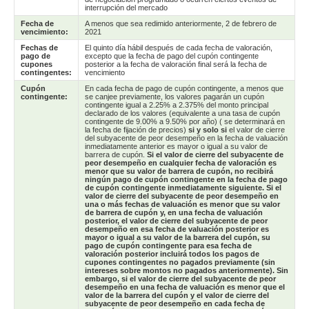
interrupción del mercado
Fecha de
A menos que sea redimido anteriormente, 2 de febrero de
vencimiento:
2021
Fechas de
El quinto día hábil después de cada fecha de valoración,
pago de
excepto que la fecha de pago del cupón contingente
cupones
posterior a la fecha de valoración final será la fecha de
contingentes:
vencimiento
Cupón
En cada fecha de pago de cupón contingente, a menos que
contingente:
se canjee previamente, los valores pagarán un cupón
contingente igual a 2.25% a 2.375% del monto principal
declarado de los valores (equivalente a una tasa de cupón
contingente de 9.00% a 9.50% por año) ( se determinará en
la fecha de fijación de precios)
si y solo si
el valor de cierre
del subyacente de peor desempeño en la fecha de valuación
inmediatamente anterior es mayor o igual a su valor de
barrera de cupón.
Si el valor de cierre del subyacente de
peor desempeño en cualquier fecha de valoración es
menor que su valor de barrera de cupón, no recibirá
ningún pago de cupón contingente en la fecha de pago
de cupón contingente inmediatamente siguiente. Si el
valor de cierre del subyacente de peor desempeño en
una o más fechas de valuación es menor que su valor
de barrera de cupón y, en una fecha de valuación
posterior, el valor de cierre del subyacente de peor
desempeño en esa fecha de valuación posterior es
mayor o igual a su valor de la barrera del cupón, su
pago de cupón contingente para esa fecha de
valoración posterior incluirá todos los pagos de
cupones contingentes no pagados previamente (sin
intereses sobre montos no pagados anteriormente). Sin
embargo, si el valor de cierre del subyacente de peor
desempeño en una fecha de valuación es menor que el
valor de la barrera del cupón y el valor de cierre del
subyacente de peor desempeño en cada fecha de