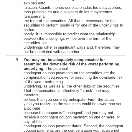
exhiban esto.
relación. Cuanto menos correlacionados los subyacentes,
más probable es que cualquiera de los subyacentes
funcione mal
the term of the securities. All that is necessary for the
securities to perform poorly is for one of the underlyings to
perform
poorly. It is impossible to predict what the relationship
between the underlyings will be over the term of the
securities. los
underlyings differ in significant ways and, therefore, may
not be correlated with each other.
§
You may not be adequately compensated for
assuming the downside risk of the worst performing
underlying.
The potential
contingent coupon payments on the securities are the
compensation you receive for assuming the downside risk
of the worst performing
underlying, as well as all the other risks of the securities.
That compensation is effectively “at risk” and may,
therefore,
be less than you currently anticipate. First, the actual
yield you realize on the securities could be lower than you
anticipate
because the coupon is “contingent” and you may not
receive a contingent coupon payment on one or more, or
any, of the
contingent coupon payment dates. Second, the contingent
coupon payments are the compensation you receive not