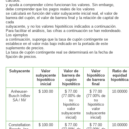
cálculos.
y ayuda a comprender cómo funcionan los valores. Sin embargo,
debe comprender que los pagos reales de los valores
se calculará en función del valor subyacente inicial real, el valor de
barrera del cupón, el valor de barrera final y la relación de capital de
cada
subyacente, y no los valores hipotéticos indicados a continuación.
Para facilitar el análisis, las cifras a continuación se han redondeado.
Los ejemplos
a continuación, suponga que la tasa de cupón contingente se
establece en el valor más bajo indicado en la portada de este
suplemento de precios.
La tasa de cupón contingente real se determinará en la fecha de
fijación de precios.
Subyacente
Valor
Valor de
Valor
Ratio de
subyacente
barrera de
hipotético
equidad
hipotético
cupón
de barrera
hipotética
inicial
hipotético
final
Anheuser-
$ 100.00
$ 77.00
$ 77.00
10.00000
Busch InBev
(77.00% de
(77.00% de
SA / NV
su
su
hipotético
hipotético
valor
valor
subyacente
subyacente
inicial)
inicial)
Constellation
$ 100.00
$ 77.00
$ 77.00
10.00000