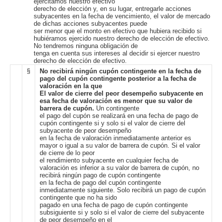
ejercitamos nuestro efectivo
derecho de elección y, en su lugar, entregarle acciones
subyacentes en la fecha de vencimiento, el valor de mercado
de dichas acciones subyacentes puede
ser menor que el monto en efectivo que hubiera recibido si
hubiéramos ejercido nuestro derecho de elección de efectivo.
No tendremos ninguna obligación de
tenga en cuenta sus intereses al decidir si ejercer nuestro
derecho de elección de efectivo.
§
No recibirá ningún cupón contingente en la fecha de
pago del cupón contingente posterior a la fecha de
valoración en la que
El valor de cierre del peor desempeño subyacente en
esa fecha de valoración es menor que su valor de
barrera de cupón.
Un contingente
el pago del cupón se realizará en una fecha de pago de
cupón contingente si y solo si el valor de cierre del
subyacente de peor desempeño
en la fecha de valoración inmediatamente anterior es
mayor o igual a su valor de barrera de cupón. Si el valor
de cierre de lo peor
el rendimiento subyacente en cualquier fecha de
valoración es inferior a su valor de barrera de cupón, no
recibirá ningún pago de cupón contingente
en la fecha de pago del cupón contingente
inmediatamente siguiente. Solo recibirá un pago de cupón
contingente que no ha sido
pagado en una fecha de pago de cupón contingente
subsiguiente si y solo si el valor de cierre del subyacente
de peor desempeño en el