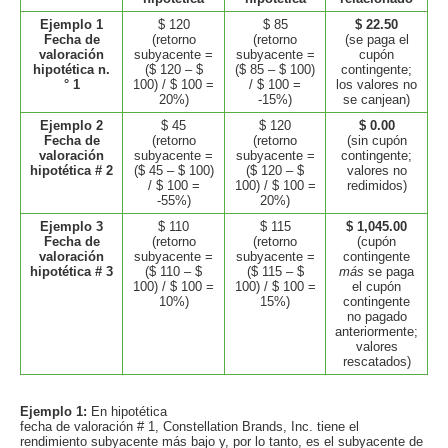
Ejemplo 1
$ 120
$ 85
$ 22.50
Fecha de
(retorno
(retorno
(se paga el
valoración
subyacente =
subyacente =
cupón
hipotética n.
($ 120 – $
($ 85 – $ 100)
contingente;
° 1
100) / $ 100 =
/ $ 100 =
los valores no
20%)
-15%)
se canjean)
Ejemplo 2
$ 45
$ 120
$ 0.00
Fecha de
(retorno
(retorno
(sin cupón
valoración
subyacente =
subyacente =
contingente;
hipotética # 2
($ 45 – $ 100)
($ 120 – $
valores no
/ $ 100 =
100) / $ 100 =
redimidos)
-55%)
20%)
Ejemplo 3
$ 110
$ 115
$ 1,045.00
Fecha de
(retorno
(retorno
(cupón
valoración
subyacente =
subyacente =
contingente
hipotética # 3
($ 110 – $
($ 115 – $
más
se paga
100) / $ 100 =
100) / $ 100 =
el cupón
10%)
15%)
contingente
no pagado
anteriormente;
valores
rescatados)
Ejemplo 1:
En hipotética
fecha de valoración # 1, Constellation Brands, Inc. tiene el
rendimiento subyacente más bajo y, por lo tanto, es el subyacente de