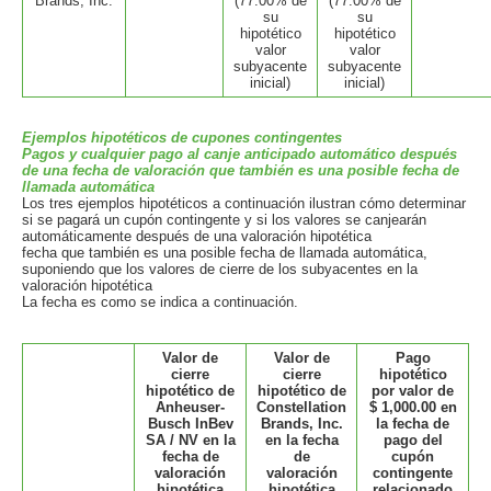
Brands, Inc.
(77.00% de
(77.00% de
su
su
hipotético
hipotético
valor
valor
subyacente
subyacente
inicial)
inicial)
Ejemplos hipotéticos de cupones contingentes
Pagos y cualquier pago al canje anticipado automático después
de una fecha de valoración que también es una posible fecha de
llamada automática
Los tres ejemplos hipotéticos a continuación ilustran cómo determinar
si se pagará un cupón contingente y si los valores se canjearán
automáticamente después de una valoración hipotética
fecha que también es una posible fecha de llamada automática,
suponiendo que los valores de cierre de los subyacentes en la
valoración hipotética
La fecha es como se indica a continuación.
Valor de
Valor de
Pago
cierre
cierre
hipotético
hipotético de
hipotético de
por valor de
Anheuser-
Constellation
$ 1,000.00 en
Busch InBev
Brands, Inc.
la fecha de
SA / NV en la
en la fecha
pago del
fecha de
de
cupón
valoración
valoración
contingente
hipotética
hipotética
relacionado