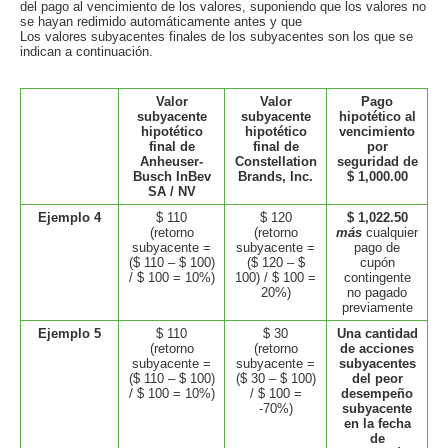
del pago al vencimiento de los valores, suponiendo que los valores no
se hayan redimido automáticamente antes y que
Los valores subyacentes finales de los subyacentes son los que se
indican a continuación.
Valor
Valor
Pago
subyacente
subyacente
hipotético al
hipotético
hipotético
vencimiento
final de
final de
por
Anheuser-
Constellation
seguridad de
Busch InBev
Brands, Inc.
$ 1,000.00
SA / NV
Ejemplo 4
$ 110
$ 120
$ 1,022.50
(retorno
(retorno
más
cualquier
subyacente =
subyacente =
pago de
($ 110 – $ 100)
($ 120 – $
cupón
/ $ 100 = 10%)
100) / $ 100 =
contingente
20%)
no pagado
previamente
Ejemplo 5
$ 110
$ 30
Una cantidad
(retorno
(retorno
de acciones
subyacente =
subyacente =
subyacentes
($ 110 – $ 100)
($ 30 – $ 100)
del peor
/ $ 100 = 10%)
/ $ 100 =
desempeño
-70%)
subyacente
en la fecha
de