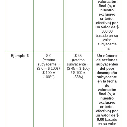
valoración
final (o, a
nuestro
exclusivo
criterio,
efectivo) por
un valor de $
300.00
basado en su
valor
subyacente
final
Ejemplo 6
$ 0
$ 45
Un número
(retorno
(retorno
de acciones
subyacente =
subyacente =
subyacentes
($ 0 – $ 100) /
($ 45 – $ 100)
del peor
$ 100 =
/ $ 100 =
desempeño
-100%)
-55%)
subyacente
en la fecha
de
valoración
final (o, a
nuestro
exclusivo
criterio,
efectivo) por
un valor de $
0.00
basado
en su valor