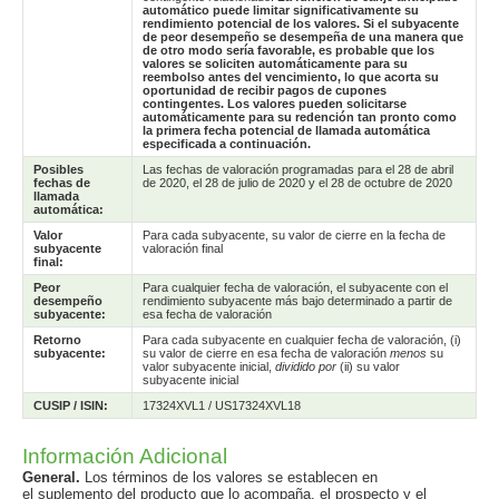
automático puede limitar significativamente su
rendimiento potencial de los valores. Si el subyacente
de peor desempeño se desempeña de una manera que
de otro modo sería favorable, es probable que los
valores se soliciten automáticamente para su
reembolso antes del vencimiento, lo que acorta su
oportunidad de recibir pagos de cupones
contingentes. Los valores pueden solicitarse
automáticamente para su redención tan pronto como
la primera fecha potencial de llamada automática
especificada a continuación.
Posibles
Las fechas de valoración programadas para el 28 de abril
fechas de
de 2020, el 28 de julio de 2020 y el 28 de octubre de 2020
llamada
automática:
Valor
Para cada subyacente, su valor de cierre en la fecha de
subyacente
valoración final
final:
Peor
Para cualquier fecha de valoración, el subyacente con el
desempeño
rendimiento subyacente más bajo determinado a partir de
subyacente:
esa fecha de valoración
Retorno
Para cada subyacente en cualquier fecha de valoración, (i)
subyacente:
su valor de cierre en esa fecha de valoración
menos
su
valor subyacente inicial,
dividido por
(ii) su valor
subyacente inicial
CUSIP / ISIN:
17324XVL1 / US17324XVL18
Información Adicional
General.
Los términos de los valores se establecen en
el suplemento del producto que lo acompaña, el prospecto y el