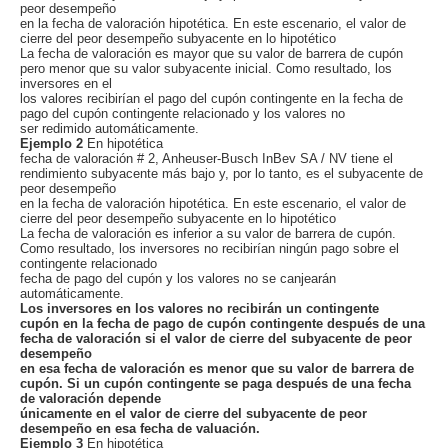
peor desempeño
en la fecha de valoración hipotética. En este escenario, el valor de
cierre del peor desempeño subyacente en lo hipotético
La fecha de valoración es mayor que su valor de barrera de cupón
pero menor que su valor subyacente inicial. Como resultado, los
inversores en el
los valores recibirían el pago del cupón contingente en la fecha de
pago del cupón contingente relacionado y los valores no
ser redimido automáticamente.
Ejemplo 2
En hipotética
fecha de valoración # 2, Anheuser-Busch InBev SA / NV tiene el
rendimiento subyacente más bajo y, por lo tanto, es el subyacente de
peor desempeño
en la fecha de valoración hipotética. En este escenario, el valor de
cierre del peor desempeño subyacente en lo hipotético
La fecha de valoración es inferior a su valor de barrera de cupón.
Como resultado, los inversores no recibirían ningún pago sobre el
contingente relacionado
fecha de pago del cupón y los valores no se canjearán
automáticamente.
Los inversores en los valores no recibirán un contingente
cupón en la fecha de pago de cupón contingente después de una
fecha de valoración si el valor de cierre del subyacente de peor
desempeño
en esa fecha de valoración es menor que su valor de barrera de
cupón. Si un cupón contingente se paga después de una fecha
de valoración depende
únicamente en el valor de cierre del subyacente de peor
desempeño en esa fecha de valuación.
Ejemplo 3
En hipotética