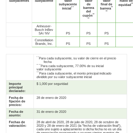
Subyacentes
Subyacente
Valor
Valor
Valor
Ratio de
subyacente
de
final de
**
equidad
* *
barrera
**
inicial
barrera
del
**
**
cupón
**
Anheuser-
Busch InBev
SA / NV
PS
PS
PS
Constellation
Brands, Inc.
PS
PS
PS
* *
Para cada subyacente, su valor de cierre en el precio
fecha
** **
Para cada subyacente, 77.00% de su inicial
valor subyacente
***
Para cada subyacente, el monto principal indicado
dividido por
su valor subyacente inicial
Importe
$ 1,000 por seguridad
principal
declarado:
Fecha de
28 de enero de 2020
fijación de
precios:
Fecha de
31 de enero de 2020
asunto:
Fechas de
28 de abril de 2020, 28 de julio de 2020, 28 de octubre de
valoración:
2020 y 28 de enero de 2021 (la "fecha de valoración final"),
cada uno sujeto a aplazamiento si dicha fecha no es un día
de negociación programado o ocurren ciertos eventos de