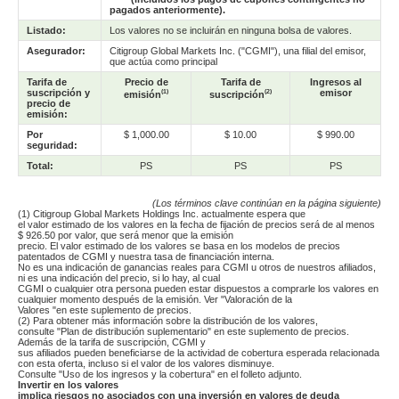
pagados anteriormente).
Listado:
Los valores no se incluirán en ninguna bolsa de valores.
Asegurador:
Citigroup Global Markets Inc. ("CGMI"), una filial del emisor,
que actúa como principal
Tarifa de
Precio de
Tarifa de
Ingresos al
suscripción y
(1)
(2)
emisor
emisión
suscripción
precio de
emisión:
Por
$ 1,000.00
$ 10.00
$ 990.00
seguridad:
Total:
PS
PS
PS
(Los términos clave continúan en la página siguiente)
(1) Citigroup Global Markets Holdings Inc. actualmente espera que
el valor estimado de los valores en la fecha de fijación de precios será de al menos
$ 926.50 por valor, que será menor que la emisión
precio. El valor estimado de los valores se basa en los modelos de precios
patentados de CGMI y nuestra tasa de financiación interna.
No es una indicación de ganancias reales para CGMI u otros de nuestros afiliados,
ni es una indicación del precio, si lo hay, al cual
CGMI o cualquier otra persona pueden estar dispuestos a comprarle los valores en
cualquier momento después de la emisión. Ver "Valoración de la
Valores "en este suplemento de precios.
(2) Para obtener más información sobre la distribución de los valores,
consulte "Plan de distribución suplementario" en este suplemento de precios.
Además de la tarifa de suscripción, CGMI y
sus afiliados pueden beneficiarse de la actividad de cobertura esperada relacionada
con esta oferta, incluso si el valor de los valores disminuye.
Consulte "Uso de los ingresos y la cobertura" en el folleto adjunto.
Invertir en los valores
implica riesgos no asociados con una inversión en valores de deuda