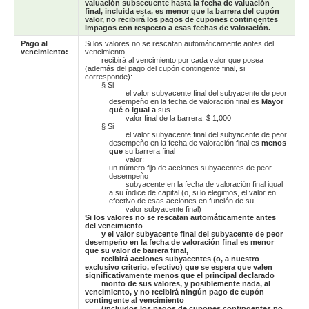
valuación subsecuente hasta la fecha de valuación
final, incluida esta, es menor que la barrera del cupón
valor, no recibirá los pagos de cupones contingentes
impagos con respecto a esas fechas de valoración.
Pago al
Si los valores no se rescatan automáticamente antes del
vencimiento:
vencimiento,
recibirá al vencimiento por cada valor que posea
(además del pago del cupón contingente final, si
corresponde):
§
Si
el valor subyacente final del subyacente de peor
desempeño en la fecha de valoración final es
Mayor
qué o igual a
sus
valor final de la barrera: $ 1,000
§
Si
el valor subyacente final del subyacente de peor
desempeño en la fecha de valoración final es
menos
que
su barrera final
valor:
un número fijo de acciones subyacentes de peor
desempeño
subyacente en la fecha de valoración final igual
a su índice de capital (o, si lo elegimos, el valor en
efectivo de esas acciones en función de su
valor subyacente final)
Si los valores no se rescatan automáticamente antes
del vencimiento
y el valor subyacente final del subyacente de peor
desempeño en la fecha de valoración final es menor
que su valor de barrera final,
recibirá acciones subyacentes (o, a nuestro
exclusivo criterio, efectivo) que se espera que valen
significativamente menos que el principal declarado
monto de sus valores, y posiblemente nada, al
vencimiento, y no recibirá ningún pago de cupón
contingente al vencimiento
(incluidos los pagos de cupones contingentes no