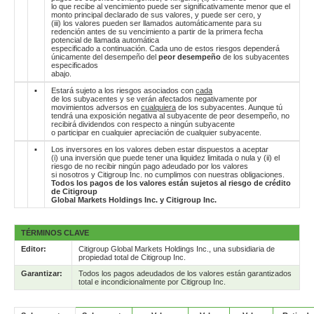
lo que recibe al vencimiento puede ser significativamente menor que el
monto principal declarado de sus valores, y puede ser cero, y
(iii) los valores pueden ser llamados automáticamente para su
redención antes de su vencimiento a partir de la primera fecha
potencial de llamada automática
especificado a continuación. Cada uno de estos riesgos dependerá
únicamente del desempeño del
peor desempeño
de los subyacentes
especificados
abajo.
▪
Estará sujeto a los riesgos asociados con
cada
de los subyacentes y se verán afectados negativamente por
movimientos adversos en
cualquiera
de los subyacentes. Aunque tú
tendrá una exposición negativa al subyacente de peor desempeño, no
recibirá dividendos con respecto a ningún subyacente
o participar en cualquier apreciación de cualquier subyacente.
▪
Los inversores en los valores deben estar dispuestos a aceptar
(i) una inversión que puede tener una liquidez limitada o nula y (ii) el
riesgo de no recibir ningún pago adeudado por los valores
si nosotros y Citigroup Inc. no cumplimos con nuestras obligaciones.
Todos los pagos de los valores están sujetos al riesgo de crédito
de Citigroup
Global Markets Holdings Inc. y Citigroup Inc.
TÉRMINOS CLAVE
Editor:
Citigroup Global Markets Holdings Inc., una subsidiaria de
propiedad total de Citigroup Inc.
Garantizar:
Todos los pagos adeudados de los valores están garantizados
total e incondicionalmente por Citigroup Inc.