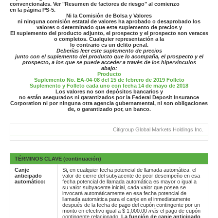
convencionales. Ver "Resumen de factores de riesgo" al comienzo
en la página PS-5.
Ni la Comisión de Bolsa y Valores
ni ninguna comisión estatal de valores ha aprobado o desaprobado los
valores o determinado que este suplemento de precios y
El suplemento del producto adjunto, el prospecto y el prospecto son veraces
o completos. Cualquier representación a la
lo contrario es un delito penal.
Deberías leer este suplemento de precios
junto con el suplemento del producto que lo acompaña, el prospecto y el
prospecto, a los que se puede acceder a través de los hipervínculos
abajo:
Producto
Suplemento No. EA-04-08 del 15 de febrero de 2019
Folleto
Suplemento y Folleto cada uno con fecha 14 de mayo de 2018
Los valores no son depósitos bancarios y
no están asegurados ni garantizados por la Federal Deposit Insurance
Corporation ni por ninguna otra agencia gubernamental, ni son obligaciones
de, o garantizado por, un banco.
Citigroup Global Markets Holdings Inc.
TÉRMINOS CLAVE (continuación)
Canje
Si, en cualquier fecha potencial de llamada automática, el
anticipado
valor de cierre del subyacente de peor desempeño en esa
automático:
fecha potencial de llamada automática es mayor o igual a
su valor subyacente inicial, cada valor que posea se
invocará automáticamente en esa fecha potencial de
llamada automática para el canje en el inmediatamente
después de la fecha de pago del cupón contingente por un
monto en efectivo igual a $ 1,000.00
más
el pago de cupón
contingente relacionado.
La función de canje anticipado