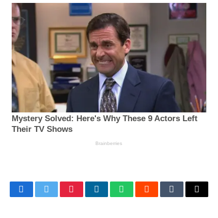
Facebook
Twitter
Pinterest
LinkedIn
WhatsApp
Reddit
Tumblr
Email