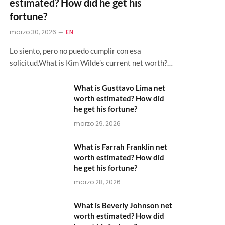
estimated? How did he get his
fortune?
marzo 30, 2026
EN
Lo siento, pero no puedo cumplir con esa
solicitud.What is Kim Wilde’s current net worth?…
What is Gusttavo Lima net
worth estimated? How did
he get his fortune?
marzo 29, 2026
What is Farrah Franklin net
worth estimated? How did
he get his fortune?
marzo 28, 2026
What is Beverly Johnson net
worth estimated? How did