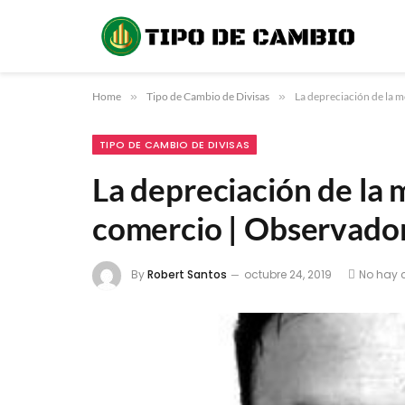
Home
»
Tipo de Cambio de Divisas
»
La depreciación de la 
TIPO DE CAMBIO DE DIVISAS
La depreciación de la 
comercio | Observador
By
Robert Santos
octubre 24, 2019
No hay 