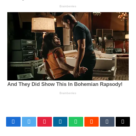
Facebook
Twitter
Pinterest
LinkedIn
WhatsApp
Reddit
Tumblr
Email