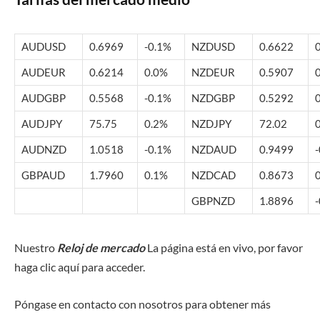
AUDUSD
0.6969
-0.1%
NZDUSD
0.6622
AUDEUR
0.6214
0.0%
NZDEUR
0.5907
AUDGBP
0.5568
-0.1%
NZDGBP
0.5292
AUDJPY
75.75
0.2%
NZDJPY
72.02
AUDNZD
1.0518
-0.1%
NZDAUD
0.9499
GBPAUD
1.7960
0.1%
NZDCAD
0.8673
GBPNZD
1.8896
Nuestro
Reloj de mercado
La página está en vivo, por favor
haga clic aquí para acceder.
Póngase en contacto con nosotros para obtener más