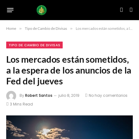
Home
»
Tipo de Cambio de Divisas
»
Los mercados están sometidos, a la espera de los anuncios de la Fed del jueves
TIPO DE CAMBIO DE DIVISAS
Los mercados están sometidos,
a la espera de los anuncios de la
Fed del jueves
By
Robert Santos
julio 8, 2019
No hay comentarios
3 Mins Read