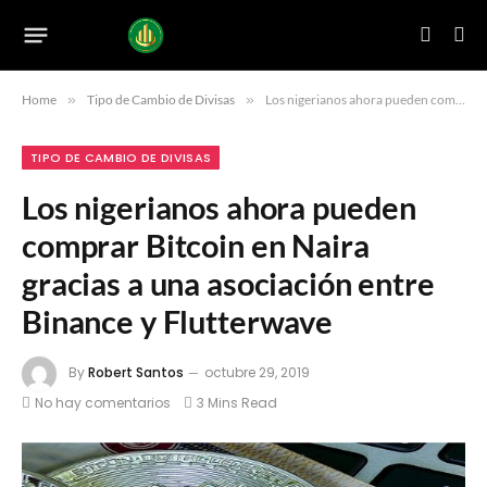
Home
»
Tipo de Cambio de Divisas
»
Los nigerianos ahora pueden comprar Bitcoin en Naira gracias a una asociación entre Binance y Flutterwave
TIPO DE CAMBIO DE DIVISAS
Los nigerianos ahora pueden
comprar Bitcoin en Naira
gracias a una asociación entre
Binance y Flutterwave
By
Robert Santos
octubre 29, 2019
No hay comentarios
3 Mins Read