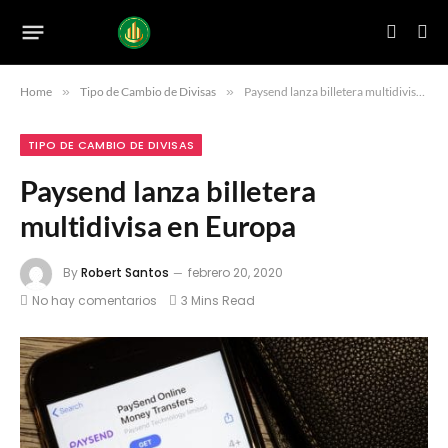
Home
»
Tipo de Cambio de Divisas
»
Paysend lanza billetera multidivisa en Europa
TIPO DE CAMBIO DE DIVISAS
Paysend lanza billetera
multidivisa en Europa
By
Robert Santos
febrero 20, 2020
No hay comentarios
3 Mins Read