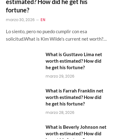
estimated? How did he get his
fortune?
marzo 30, 2026
EN
Lo siento, pero no puedo cumplir con esa
solicitud.What is Kim Wilde’s current net worth?…
What is Gusttavo Lima net
worth estimated? How did
he get his fortune?
marzo 29, 2026
What is Farrah Franklin net
worth estimated? How did
he get his fortune?
marzo 28, 2026
What is Beverly Johnson net
worth estimated? How did