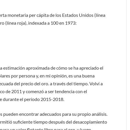
erta monetaria per cápita de los Estados Unidos (línea
oro (línea roja), indexada a 100 en 1973:
na estimación aproximada de cómo se ha apreciado el
ólares por persona y, en mi opinión, es una buena
uada del precio del oro. a través del tiempo. Volví a
ico de 2011 y comenzó a ser tendencia con el
e durante el período 2015-2018.
es pueden encontrar adecuados para su propio análisis.
ermitió suficiente tiempo después del desacoplamiento
ra un valor flotante libre para el oro, y luego