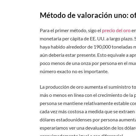
Método de valoración uno: of
Para el primer método, sigo el
precio del oro
en
monetaria per cápita de EE. UU. a largo plazo.
haya habido alrededor de 190,000 toneladas mé
aún debería estar presente. Esto equivale a a
poco menos de una onza por persona en el mun
número exacto no es importante.
La producción de oro aumenta el suministro to
más o menos en línea con el crecimiento de la
persona se mantiene relativamente estable con
cada vez más costosa a medida que se extraen de
dólares estadounidenses por persona aumenta 
esperaríamos ver una devaluación de los dólare
aproximadamente igual a ese diferencial.