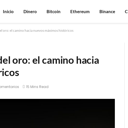
Inicio
Dinero
Bitcoin
Ethereum
Binance
C
el oro: el camino hacia nuevos máximos históricos
del oro: el camino hacia
ricos
omentarios
15 Mins Read