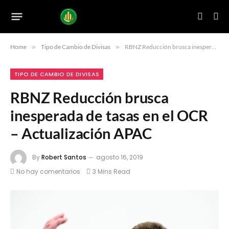
Home
»
Tipo de Cambio de Divisas
»
RBNZ Reducción brusca inesperada de tasas en el OCR – Actualización APAC
TIPO DE CAMBIO DE DIVISAS
RBNZ Reducción brusca
inesperada de tasas en el OCR
– Actualización APAC
By
Robert Santos
agosto 16, 2019
No hay comentarios
3 Mins Read