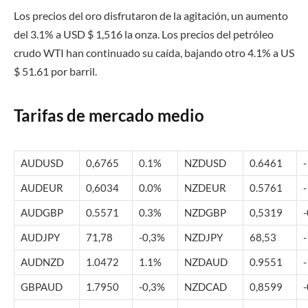
Los precios del oro disfrutaron de la agitación, un aumento
del 3.1% a USD $ 1,516 la onza. Los precios del petróleo
crudo WTI han continuado su caída, bajando otro 4.1% a US
$ 51.61 por barril.
Tarifas de mercado medio
AUDUSD
0,6765
0.1%
NZDUSD
0.6461
AUDEUR
0,6034
0.0%
NZDEUR
0.5761
AUDGBP
0.5571
0.3%
NZDGBP
0,5319
AUDJPY
71,78
-0,3%
NZDJPY
68,53
AUDNZD
1.0472
1.1%
NZDAUD
0.9551
GBPAUD
1.7950
-0,3%
NZDCAD
0,8599