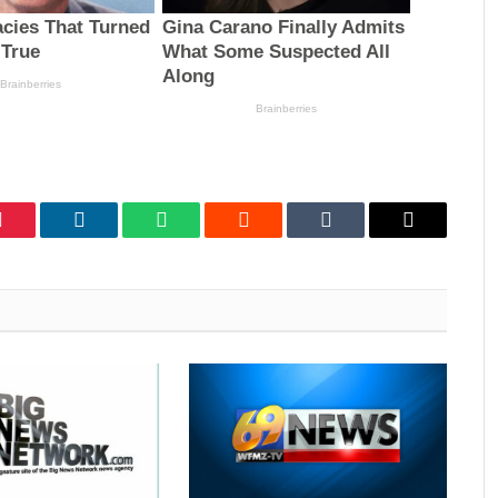
Pinterest
LinkedIn
WhatsApp
Reddit
Tumblr
Email