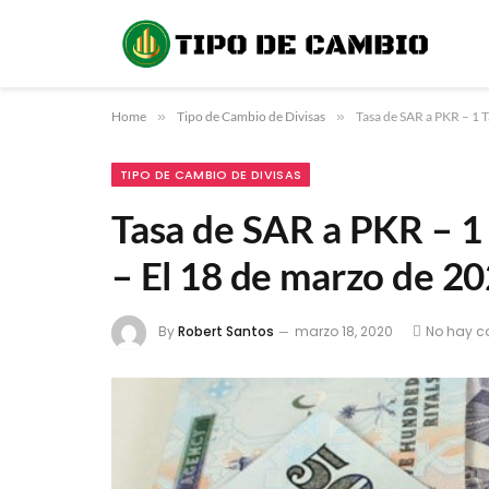
Home
»
Tipo de Cambio de Divisas
»
Tasa de SAR a PKR – 1 T
TIPO DE CAMBIO DE DIVISAS
Tasa de SAR a PKR – 1 
– El 18 de marzo de 2
By
Robert Santos
marzo 18, 2020
No hay c