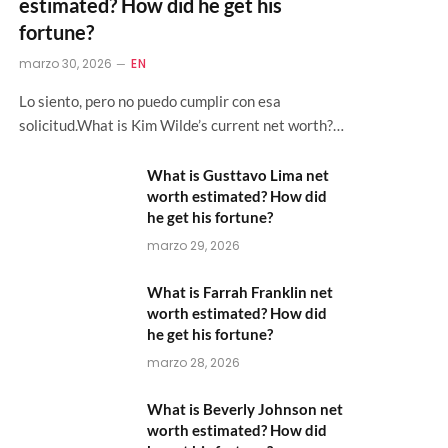
estimated? How did he get his
fortune?
marzo 30, 2026
EN
Lo siento, pero no puedo cumplir con esa
solicitud.What is Kim Wilde’s current net worth?…
What is Gusttavo Lima net
worth estimated? How did
he get his fortune?
marzo 29, 2026
What is Farrah Franklin net
worth estimated? How did
he get his fortune?
marzo 28, 2026
What is Beverly Johnson net
worth estimated? How did