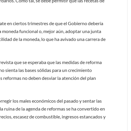
darlos. Como tal, se debe permitir que las recetas de
ate en ciertos trimestres de que el Gobierno debería
a moneda funcional o, mejor aún, adoptar una junta
ilidad de la moneda, lo que ha avivado una carrera de
revista que se esperaba que las medidas de reforma
o sienta las bases sólidas para un crecimiento
as reformas no deben desviar la atención del plan
rregir los males económicos del pasado y sentar las
 la ruina de la agenda de reformas se ha convertido en
precios, escasez de combustible, ingresos estancados y