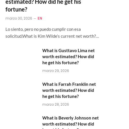
estimated? How did he get his
fortune?
marzo 30, 2026
EN
Lo siento, pero no puedo cumplir con esa
solicitud.What is Kim Wilde’s current net worth?…
What is Gusttavo Lima net
worth estimated? How did
he get his fortune?
marzo 29, 2026
What is Farrah Franklin net
worth estimated? How did
he get his fortune?
marzo 28, 2026
What is Beverly Johnson net
worth estimated? How did