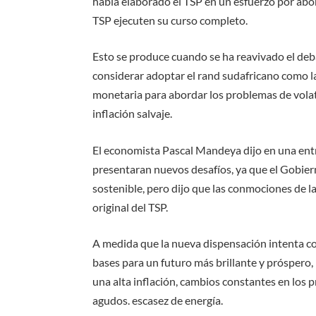
había elaborado el TSP en un esfuerzo por abor
TSP ejecuten su curso completo.
Esto se produce cuando se ha reavivado el deb
considerar adoptar el rand sudafricano como l
monetaria para abordar los problemas de volat
inflación salvaje.
El economista Pascal Mandeya dijo en una ent
presentaran nuevos desafíos, ya que el Gobiern
sostenible, pero dijo que las conmociones de l
original del TSP.
A medida que la nueva dispensación intenta co
bases para un futuro más brillante y próspero,
una alta inflación, cambios constantes en los 
agudos. escasez de energía.