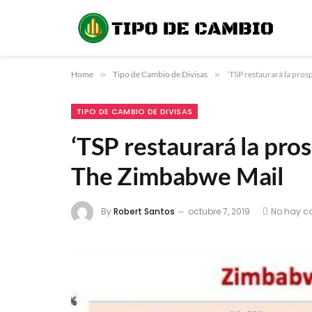
Home
»
Tipo de Cambio de Divisas
»
‘TSP restaurará la pro
TIPO DE CAMBIO DE DIVISAS
‘TSP restaurará la pr
The Zimbabwe Mail
By
Robert Santos
octubre 7, 2019
No hay c