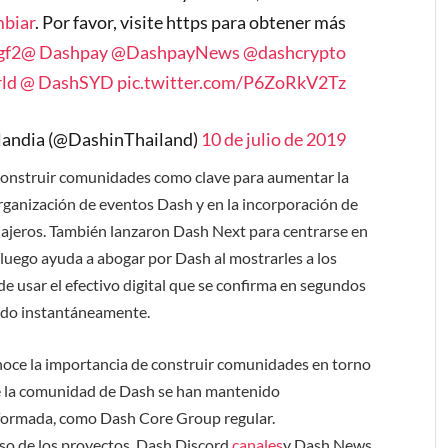
mbiar
. Por favor, visite https para obtener más
gf2
@ Dashpay
@DashpayNews
@dashcrypto
ld
@ DashSYD
pic.twitter.com/P6ZoRkV2Tz
ilandia (@DashinThailand)
10 de julio de 2019
 construir comunidades como clave para aumentar la
 organización de eventos Dash y en la incorporación de
viajeros. También lanzaron Dash Next para centrarse en
o luego ayuda a abogar por Dash al mostrarles a los
de usar el efectivo digital que se confirma en segundos
ido instantáneamente.
oce la importancia de construir comunidades en torno
de la comunidad de Dash se han mantenido
formada, como Dash Core Group regular.
so de los proyectos, Dash Discord
canales
y Dash News