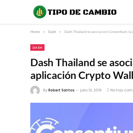
Home
»
Dash
»
Dash Thailand se asocia con Consentium, la
DASH
Dash Thailand se asoc
aplicación Crypto Wal
By
Robert Santos
julio 10, 2019
No hay com