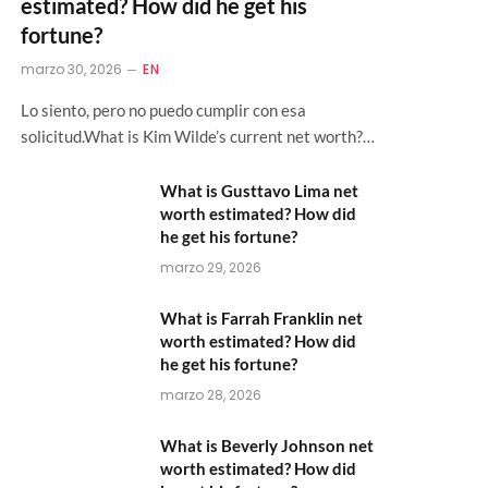
estimated? How did he get his
fortune?
marzo 30, 2026
EN
Lo siento, pero no puedo cumplir con esa
solicitud.What is Kim Wilde’s current net worth?…
What is Gusttavo Lima net
worth estimated? How did
he get his fortune?
marzo 29, 2026
What is Farrah Franklin net
worth estimated? How did
he get his fortune?
marzo 28, 2026
What is Beverly Johnson net
worth estimated? How did