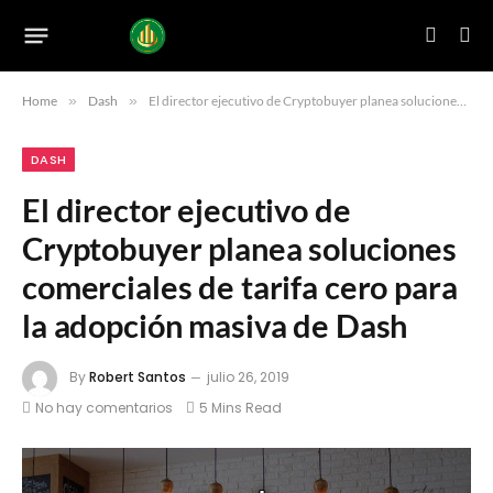
Home
»
Dash
»
El director ejecutivo de Cryptobuyer planea soluciones comerciales de tarifa cero para la adopción masiva de Dash
DASH
El director ejecutivo de
Cryptobuyer planea soluciones
comerciales de tarifa cero para
la adopción masiva de Dash
By
Robert Santos
julio 26, 2019
No hay comentarios
5 Mins Read