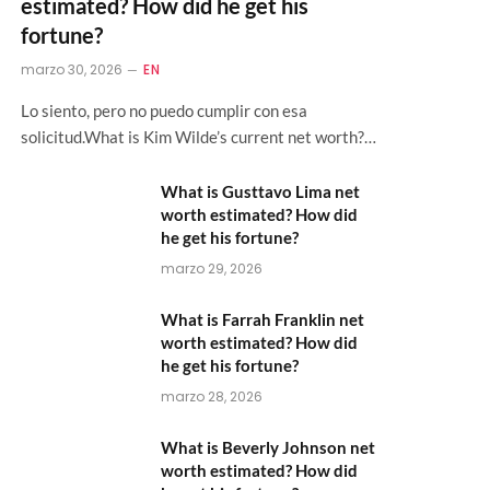
estimated? How did he get his
fortune?
marzo 30, 2026
EN
Lo siento, pero no puedo cumplir con esa
solicitud.What is Kim Wilde’s current net worth?…
What is Gusttavo Lima net
worth estimated? How did
he get his fortune?
marzo 29, 2026
What is Farrah Franklin net
worth estimated? How did
he get his fortune?
marzo 28, 2026
What is Beverly Johnson net
worth estimated? How did