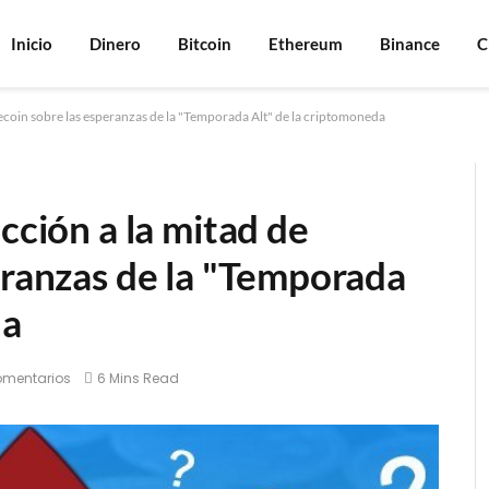
Inicio
Dinero
Bitcoin
Ethereum
Binance
C
itecoin sobre las esperanzas de la "Temporada Alt" de la criptomoneda
cción a la mitad de
eranzas de la "Temporada
da
omentarios
6 Mins Read