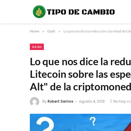
Home
»
Dash
»
Lo que nos dice la reducción a la mitad de L
DASH
Lo que nos dice la redu
Litecoin sobre las esp
Alt" de la criptomone
By
Robert Santos
agosto 4, 2019
No hay c