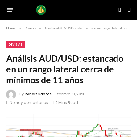
Home
»
Divisas
»
Análisis AUD/USD: estancado en un rango lateral cerca de mínimos de 11 años
DIVISAS
Análisis AUD/USD: estancado
en un rango lateral cerca de
mínimos de 11 años
By
Robert Santos
febrero 19, 2020
No hay comentarios
2 Mins Read