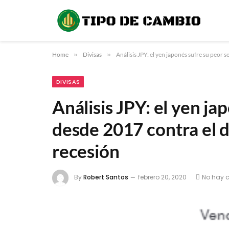
Home
»
Divisas
»
Análisis JPY: el yen japonés sufre su peor 
DIVISAS
Análisis JPY: el yen j
desde 2017 contra el d
recesión
By
Robert Santos
febrero 20, 2020
No hay 