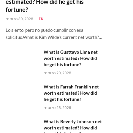
estimated? How did he get his
fortune?
marzo 30, 2026
EN
Lo siento, pero no puedo cumplir con esa
solicitud.What is Kim Wilde’s current net worth?…
What is Gusttavo Lima net
worth estimated? How did
he get his fortune?
marzo 29, 2026
What is Farrah Franklin net
worth estimated? How did
he get his fortune?
marzo 28, 2026
What is Beverly Johnson net
worth estimated? How did