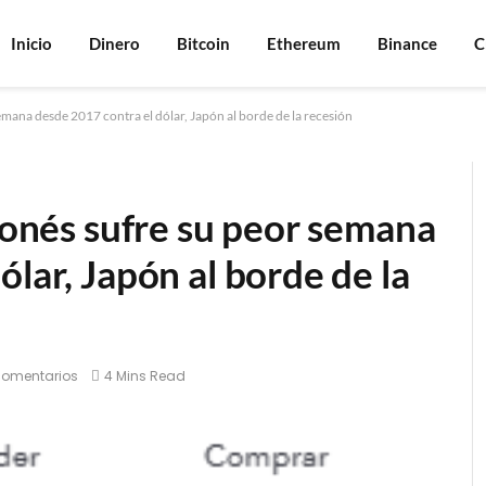
Inicio
Dinero
Bitcoin
Ethereum
Binance
C
semana desde 2017 contra el dólar, Japón al borde de la recesión
aponés sufre su peor semana
ólar, Japón al borde de la
comentarios
4 Mins Read